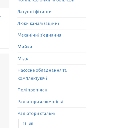
Котли, колонки та бойлери
Латунні фітинги
,
Люки каналізаційні
Механічні з'єднання
Мийки
Мідь
Насосне обладнання та
комплектуючі
Поліпропілен
Радіатори алюмінієві
Радіатори стальні
11 Тип