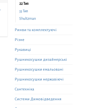
22 Тип
,
33 Тип
Shultzman
Ринви та комплектуючі
Різне
Рукавиці
Рушникосушки дизайнерські
Рушникосушки емальовані
Рушникосушки нержавіючі
Сантехніка
Системи Димовідведення