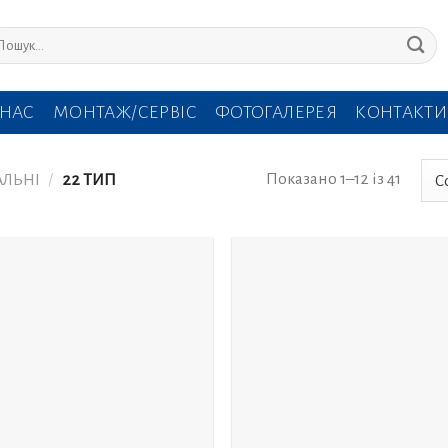
кати:
 НАС
МОНТАЖ/СЕРВІС
ФОТОГАЛЕРЕЯ
КОНТАКТИ
Показано 1–12 із 41
АЛЬНІ
/
22 ТИП