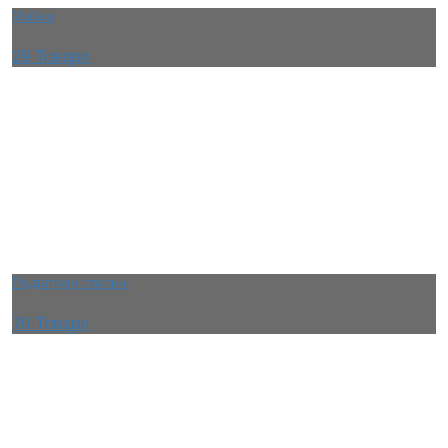
Мийки
29 Товари
Радіатори стальні
70 Товари