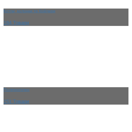
Котли, колонки та бойлери
184 Товари
Поліпропілен
151 Товари