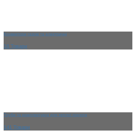
Конвектори газові та електричні
16 Товари
Труби та комплектуючі для теплої підлоги
141 Товари