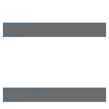
Радіатори алюмінієві
25 Товари
Рушникосушки дизайнерські
6 Товари