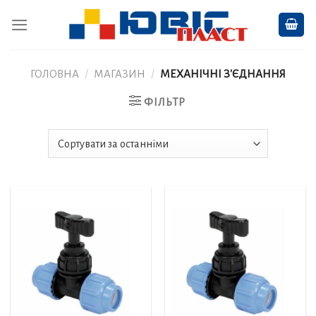
Skip
to
content
ГОЛОВНА
/
МАГАЗИН
/
МЕХАНІЧНІ З'ЄДНАННЯ
ФІЛЬТР