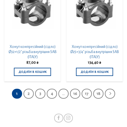
Хомут компресійний (сідло)
Хомут компресійний (сідло)
Ø32×1/2″ різьба внутрішня SAB
Ø25×3/4″ різьба внутрішня SAB
(ITALY)
(ITALY)
87,00
₴
134,40
₴
ДОДАТИ В КОШИК
ДОДАТИ В КОШИК
1
2
3
4
…
16
17
18