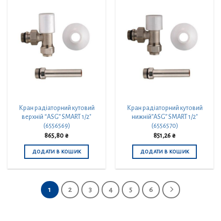
Кран радіаторний кутовий
Кран радіаторний кутовий
верхній “ASG” SMART 1/2″
нижній”ASG” SMART 1/2″
(6556569)
(6556570)
865,80
₴
851,26
₴
ДОДАТИ В КОШИК
ДОДАТИ В КОШИК
1
2
3
4
5
6