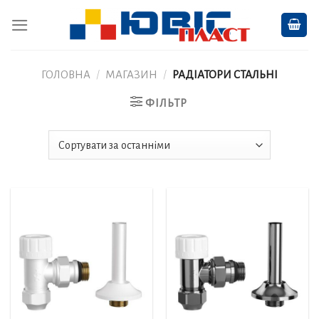
Skip
to
content
ГОЛОВНА
/
МАГАЗИН
/
РАДІАТОРИ СТАЛЬНІ
ФІЛЬТР