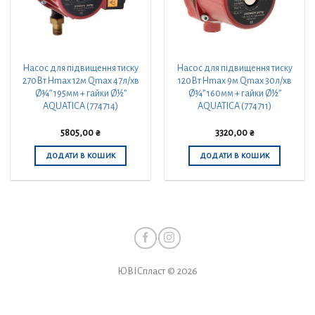
Насос для підвищення тиску
Насос для підвищення тиску
270Вт Hmax 12м Qmax 47л/хв
120Вт Hmax 9м Qmax 30л/хв
Ø¾” 195мм + гайки Ø½”
Ø¾” 160мм + гайки Ø½”
AQUATICA (774714)
AQUATICA (774711)
5805,00
₴
3320,00
₴
ДОДАТИ В КОШИК
ДОДАТИ В КОШИК
ЮВІСпласт © 2026