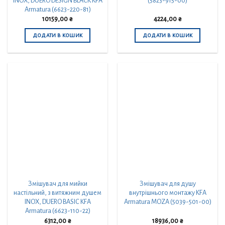
INOX, DUERO DESIGN BLACK KFA
(5823-915-00)
Armatura (6623-220-81)
10159,00
₴
4224,00
₴
ДОДАТИ В КОШИК
ДОДАТИ В КОШИК
Змішувач для мийки
Змішувач для душу
настільний, з витяжним душем
внутрішнього монтажу KFA
INOX, DUERO BASIC KFA
Armatura MOZA (5039-501-00)
Armatura (6623-110-22)
6312,00
₴
18936,00
₴