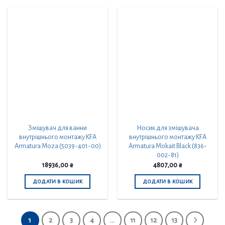
Змішувач для ванни
Носик для змішувача
внутрішнього монтажу KFA
внутрішнього монтажу KFA
Armatura Moza (5039-401-00)
Armatura Mokait Black (836-
002-81)
18936,00
₴
4807,00
₴
ДОДАТИ В КОШИК
ДОДАТИ В КОШИК
1
2
3
4
…
11
12
13