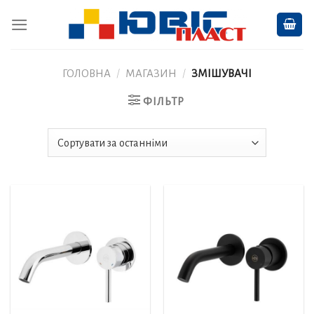
Skip
to
content
ГОЛОВНА
/
МАГАЗИН
/
ЗМІШУВАЧІ
ФІЛЬТР