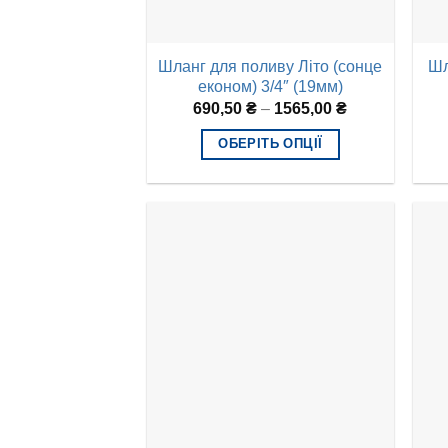
Шланг для поливу Літо (сонце
Шл
економ) 3/4″ (19мм)
690,50
₴
–
1565,00
₴
ОБЕРІТЬ ОПЦІЇ
Цей
товар
має
кілька
варіантів.
Параметри
можна
вибрати
на
сторінці
товару