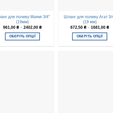
анг для поливу Маямі 3/4″
Шланг для поливу Агат 3/
(19мм)
(19 мм)
961,00
₴
–
2402,00
₴
672,50
₴
–
1681,00
₴
ОБЕРІТЬ ОПЦІЇ
ОБЕРІТЬ ОПЦІЇ
Цей
Цей
товар
товар
має
має
кілька
кілька
варіантів.
варіантів.
Параметри
Параметри
можна
можна
вибрати
вибрати
на
на
сторінці
сторінці
товару
товару