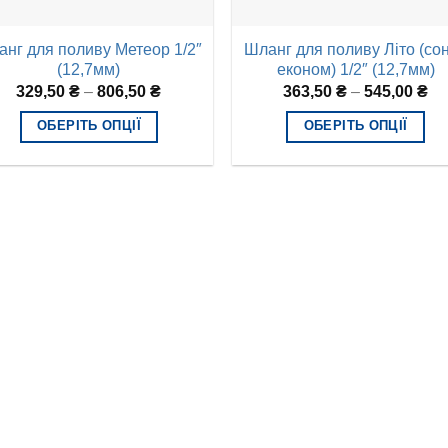
нг для поливу Метеор 1/2″
Шланг для поливу Літо (со
(12,7мм)
економ) 1/2″ (12,7мм)
329,50
₴
–
806,50
₴
363,50
₴
–
545,00
₴
ОБЕРІТЬ ОПЦІЇ
ОБЕРІТЬ ОПЦІЇ
Цей
Цей
товар
товар
має
має
кілька
кілька
варіантів.
варіантів.
Параметри
Параметри
можна
можна
вибрати
вибрати
на
на
сторінці
сторінці
товару
товару