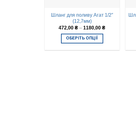
Шланг для поливу Агат 1/2″
Шла
(12,7мм)
472,00
₴
–
1180,00
₴
ОБЕРІТЬ ОПЦІЇ
Цей
товар
має
кілька
варіантів.
Параметри
можна
вибрати
на
сторінці
товару