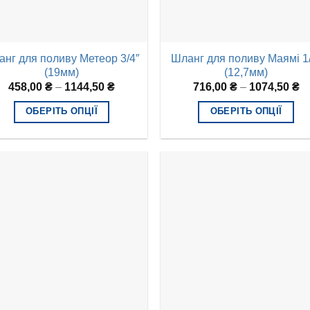
нг для поливу Метеор 3/4″
Шланг для поливу Маямі 1
(19мм)
(12,7мм)
458,00
₴
–
1144,50
₴
716,00
₴
–
1074,50
₴
ОБЕРІТЬ ОПЦІЇ
ОБЕРІТЬ ОПЦІЇ
Цей
Цей
товар
товар
має
має
кілька
кілька
варіантів.
варіантів.
Параметри
Параметри
можна
можна
вибрати
вибрати
на
на
сторінці
сторінці
товару
товару