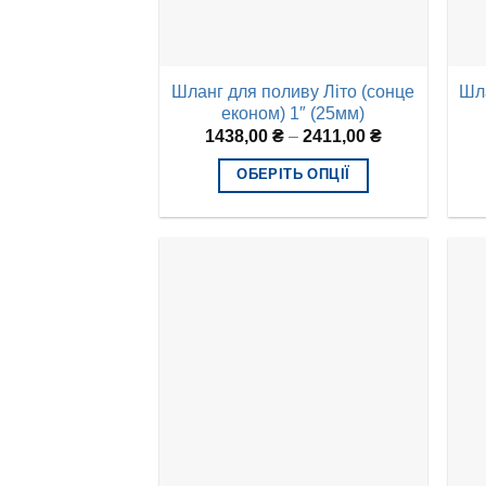
Шланг для поливу Літо (сонце
Шла
економ) 1″ (25мм)
1438,00
₴
–
2411,00
₴
ОБЕРІТЬ ОПЦІЇ
Цей
товар
має
кілька
варіантів.
Параметри
можна
вибрати
на
сторінці
товару