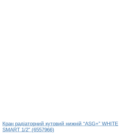
Кран радіаторний кутовий нижній “ASG+” WHITE
SMART 1/2″ (6557966)