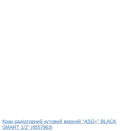
Кран радіаторний кутовий верхній “ASG+” BLACK
SMART 1/2″ (6557963)