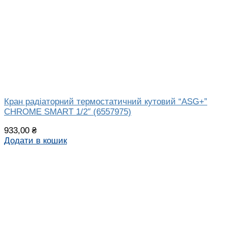
Кран радіаторний термостатичний кутовий “ASG+”
CHROME SMART 1/2″ (6557975)
933,00
₴
Додати в кошик