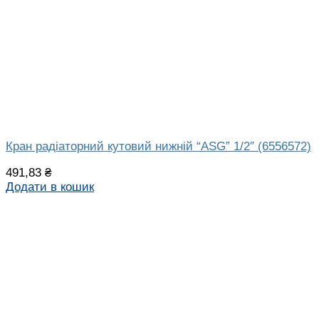
Кран радіаторний кутовий нижній “ASG” 1/2″ (6556572)
491,83
₴
Додати в кошик