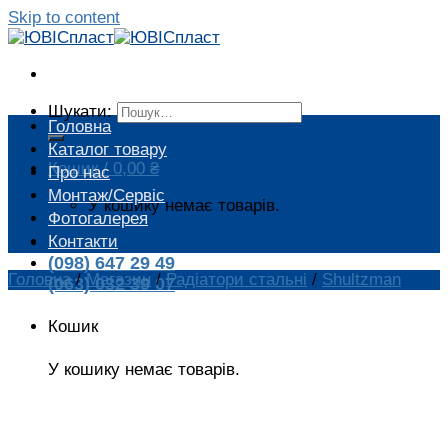
Skip to content
Шукати:
Головна
Каталог товару
Кошик /
0,00
₴
Про нас
Монтаж/Сервіс
У кошику немає товарів.
Фотогалерея
Контакти
(098) 647 29 49
Головна
/
Магазин
/
Радіатори стальні
/
Shultzman
(063) 032 39 07
Кошик
У кошику немає товарів.