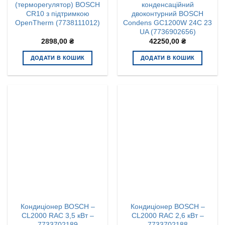
(терморегулятор) BOSCH
конденсаційний
CR10 з підтримкою
двоконтурний BOSCH
OpenTherm (7738111012)
Condens GC1200W 24C 23
UA (7736902656)
2898,00
₴
42250,00
₴
ДОДАТИ В КОШИК
ДОДАТИ В КОШИК
Кондиціонер BOSCH –
Кондиціонер BOSCH –
CL2000 RAC 3,5 кВт –
CL2000 RAC 2,6 кВт –
7733702189
7733702188