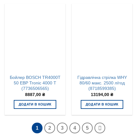
Бойлер BOSCH TR4000T
Гідравлічна стрілка WHY
50 EBP Tronic 4000 T
80/60 макс. 2500 л/год
(7736506565)
(8718599385)
8887,00
₴
13194,00
₴
ДОДАТИ В КОШИК
ДОДАТИ В КОШИК
1
2
3
4
5