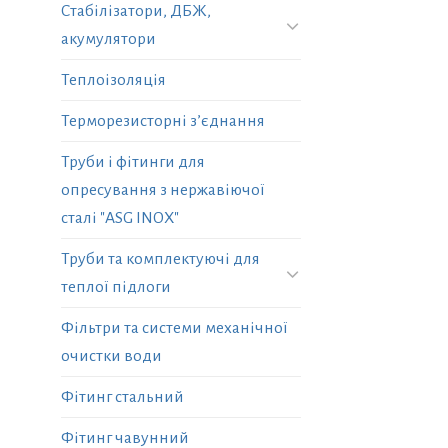
Стабілізатори, ДБЖ,
акумулятори
Теплоізоляція
Терморезисторні з’єднання
Труби і фітинги для
опресування з нержавіючої
сталі "ASG INOX"
Труби та комплектуючі для
теплої підлоги
Фільтри та системи механічної
очистки води
Фітинг стальний
Фітинг чавунний