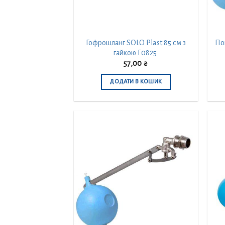
Гофрошланг SOLO Plast 85 см з
Поп
гайкою Г0825
57,00
₴
ДОДАТИ В КОШИК