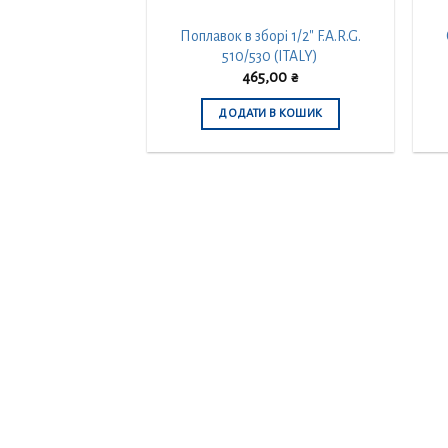
Поплавок в зборі 1/2″ F.A.R.G.
510/530 (ITALY)
465,00
₴
ДОДАТИ В КОШИК