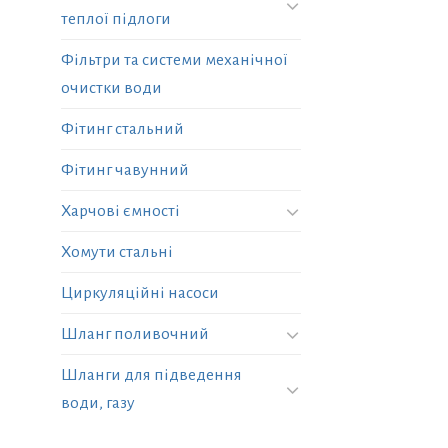
теплої підлоги
Фільтри та системи механічної
очистки води
Фітинг стальний
Фітинг чавунний
Харчові ємності
Хомути стальні
Циркуляційні насоси
Шланг поливочний
Шланги для підведення
води, газу