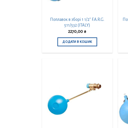
Поплавок в зборі 1 1/2″ F.A.R.G.
Поп
511/532 (ITALY)
2270,00
₴
ДОДАТИ В КОШИК