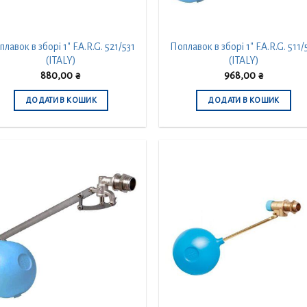
лавок в зборі 1″ F.A.R.G. 521/531
Поплавок в зборі 1″ F.A.R.G. 511/
(ITALY)
(ITALY)
880,00
₴
968,00
₴
ДОДАТИ В КОШИК
ДОДАТИ В КОШИК