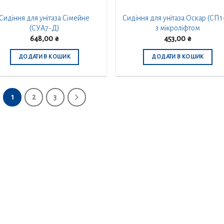
Сидіння для унітаза Сімейне
Сидіння для унітаза Оскар (СП1
(СУА7-Д)
з мікроліфтом
648,00
₴
453,00
₴
ДОДАТИ В КОШИК
ДОДАТИ В КОШИК
1
2
3