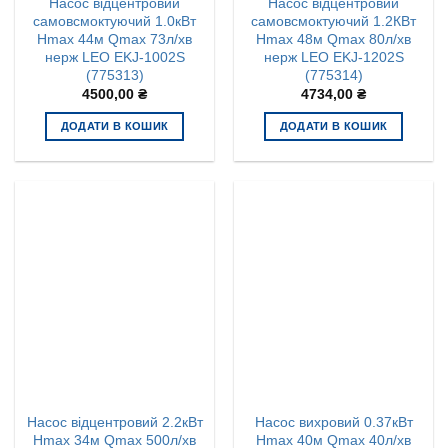
Насос відцентровий
Насос відцентровий
самовсмоктуючий 1.0кВт
самовсмоктуючий 1.2КВт
Hmax 44м Qmax 73л/хв
Hmax 48м Qmax 80л/хв
нерж LEO EKJ-1002S
нерж LEO EKJ-1202S
(775313)
(775314)
4500,00
₴
4734,00
₴
ДОДАТИ В КОШИК
ДОДАТИ В КОШИК
Насос відцентровий 2.2кВт
Насос вихровий 0.37кВт
Hmax 34м Qmax 500л/хв
Hmax 40м Qmax 40л/хв