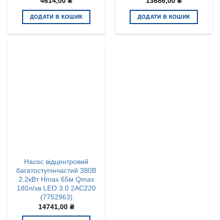
4614,00
₴
13686,00
₴
ДОДАТИ В КОШИК
ДОДАТИ В КОШИК
Насос відцентровий
багатоступінчастий 380В
2.2кВт Hmax 65м Qmax
180л/хв LEO 3.0 2AC220
(7752963)
14741,00
₴