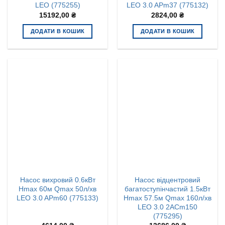
LEO (775255)
LEO 3.0 APm37 (775132)
15192,00
₴
2824,00
₴
ДОДАТИ В КОШИК
ДОДАТИ В КОШИК
Насос вихровий 0.6кВт
Насос відцентровий
Hmax 60м Qmax 50л/хв
багатоступінчастий 1.5кВт
LEO 3.0 APm60 (775133)
Hmax 57.5м Qmax 160л/хв
LEO 3.0 2ACm150
(775295)