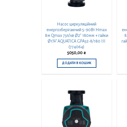
Насос циркуляційний
енергозберігаючий 5-90Вт Hmax
ен
8м Qmax 73л/хв Ø2″ 180мм + гайки
8
Ø1¼” AQUATICA GPA32-8/180 III
га
(774064)
5050,00
₴
ДОДАТИ В КОШИК