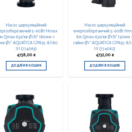
Насос циркуляційний
Насос циркуляційний
ергозберігаючий 5-60Вт Hmax
енергозберігаючий 5-60Вт Hm
м Qmax 63л/хв Ø1½” 180мм +
8м Qmax 63л/хв Ø1½” 130мм 
йки Ø1″ AQUATICA GPA25-8/180
гайки Ø1″ AQUATICA GPA25-8/1
III (774063)
III (774062)
4758,00
₴
4732,00
₴
ДОДАТИ В КОШИК
ДОДАТИ В КОШИК