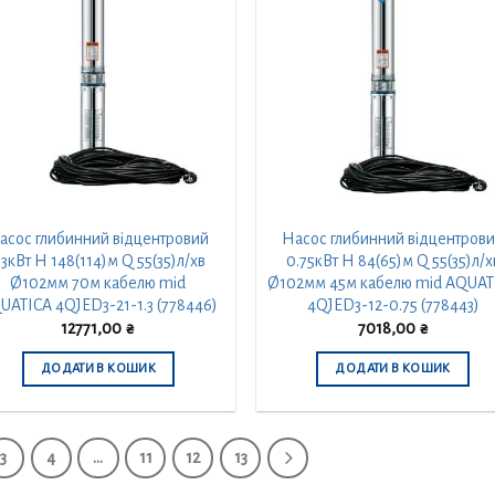
асос глибинний відцентровий
Насос глибинний відцентров
.3кВт H 148(114)м Q 55(35)л/хв
0.75кВт H 84(65)м Q 55(35)л/х
Ø102мм 70м кабелю mid
Ø102мм 45м кабелю mid AQUAT
UATICA 4QJED3-21-1.3 (778446)
4QJED3-12-0.75 (778443)
12771,00
₴
7018,00
₴
ДОДАТИ В КОШИК
ДОДАТИ В КОШИК
3
4
…
11
12
13