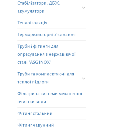
Стабілізатори, ДБЖ,
акумулятори
Теплоізоляція
Терморезисторні з’єднання
Труби і фітинги для
опресування з нержавіючої
сталі "ASG INOX"
Труби та комплектуючі для
теплої підлоги
Фільтри та системи механічної
очистки води
Фітинг стальний
Фітинг чавунний