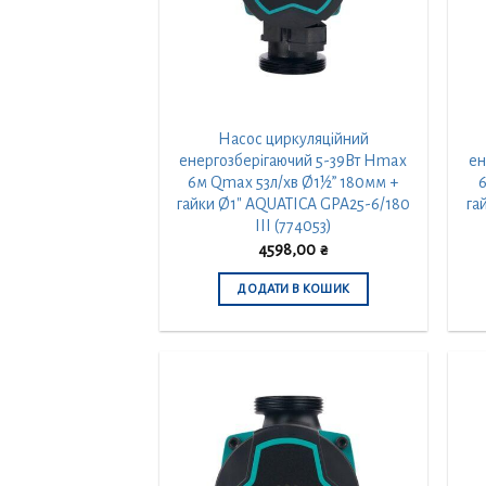
Насос циркуляційний
енергозберігаючий 5-39Вт Hmax
ен
6м Qmax 53л/хв Ø1½” 180мм +
гайки Ø1″ AQUATICA GPA25-6/180
га
III (774053)
4598,00
₴
ДОДАТИ В КОШИК