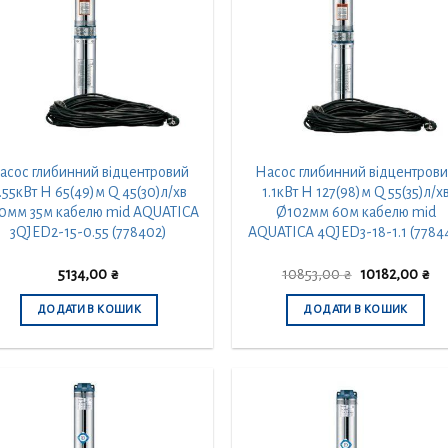
асос глибинний відцентровий
Насос глибинний відцентров
.55кВт H 65(49)м Q 45(30)л/хв
1.1кВт H 127(98)м Q 55(35)л/х
0мм 35м кабелю mid AQUATICA
Ø102мм 60м кабелю mid
3QJED2-15-0.55 (778402)
AQUATICA 4QJED3-18-1.1 (7784
Оригінальна
По
5134,00
₴
10853,00
₴
10182,00
₴
ціна:
цін
10853,00 ₴.
10
ДОДАТИ В КОШИК
ДОДАТИ В КОШИК