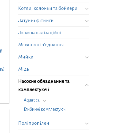
Котли, колонки та бойлери
Латунні фітинги
Люки каналізаційні
Механічні з'єднання
ий
Мийки
в
Мідь
45)
точна
Насосне обладнання та
а:
комплектуючі
182,00 ₴.
Aquatica
Глибинні комплектуючі
Поліпропілен