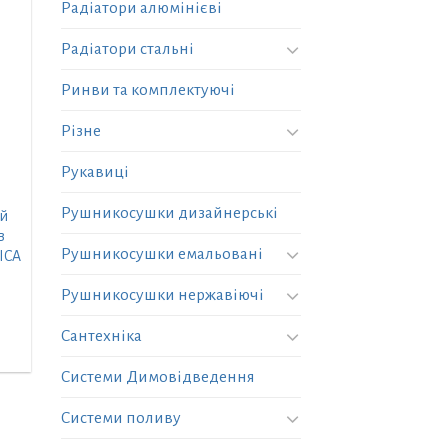
Радіатори алюмінієві
Радіатори стальні
Ринви та комплектуючі
Різне
Рукавиці
Рушникосушки дизайнерські
ий
в
Рушникосушки емальовані
ICA
Рушникосушки нержавіючі
Сантехніка
Системи Димовідведення
Системи поливу