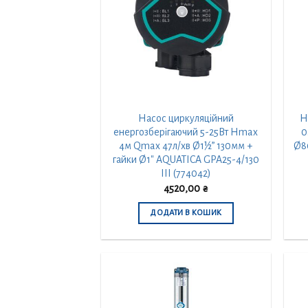
Насос циркуляційний
Н
енергозберігаючий 5-25Вт Hmax
0
4м Qmax 47л/хв Ø1½” 130мм +
Ø8
гайки Ø1″ AQUATICA GPA25-4/130
III (774042)
4520,00
₴
ДОДАТИ В КОШИК