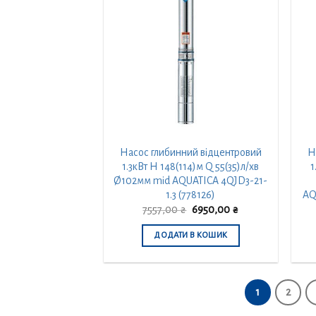
Насос глибинний відцентровий
Н
1.3кВт H 148(114)м Q 55(35)л/хв
1
Ø102мм mid AQUATICA 4QJD3-21-
1.3 (778126)
AQ
Оригінальна
Поточна
7557,00
₴
6950,00
₴
ціна:
ціна:
7557,00 ₴.
6950,00 ₴.
ДОДАТИ В КОШИК
1
2