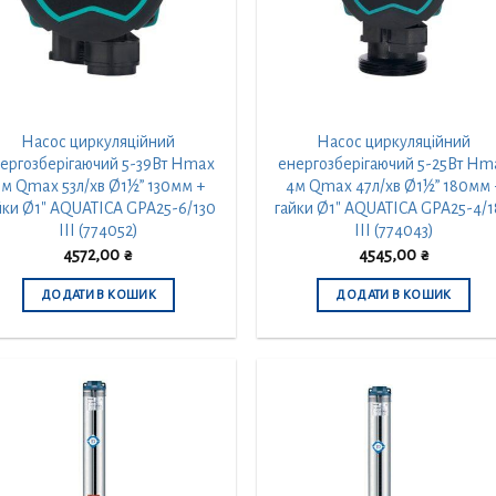
Насос циркуляційний
Насос циркуляційний
ергозберігаючий 5-39Вт Hmax
енергозберігаючий 5-25Вт Hm
6м Qmax 53л/хв Ø1½” 130мм +
4м Qmax 47л/хв Ø1½” 180мм 
йки Ø1″ AQUATICA GPA25-6/130
гайки Ø1″ AQUATICA GPA25-4/
III (774052)
III (774043)
4572,00
₴
4545,00
₴
ДОДАТИ В КОШИК
ДОДАТИ В КОШИК