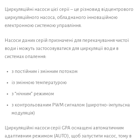
Циркуляційні насоси цієї серії – це різновид відцентрового
циркуляційного насоса, обладнаного інноваційною
електронною системою управління.
Насоси даних серій призначені для перекачування чистої
води і можуть застосовуватися для циркуляції води в
системах опалення:
з постійним і змінним потоком
із змінною температурою
з “нічним” режимом
з контрольованим PWM сигналом (широтно-імпульсна
модуляція)
Циркуляційні насоси серії GPA оснащені автоматичним
адаптивним режимом (AUTO), щоб запустити насос, тому в