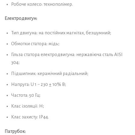
Робоче колесо: технополімер.
Електродвигун:
Тип двигуна: на постійних магнітах, безшумний;
Обмотки статора: мідь;
Гільза статора електродвигуна: нержавіюча сталь AISI
304;
Підшипник: керамічний радіальний;
Напруга: U 1 ~ 230 ± 10% В;
Частота: 50 Гц;
Клас ізоляції: Н;
Клас захисту: IP44.
Патрубок: