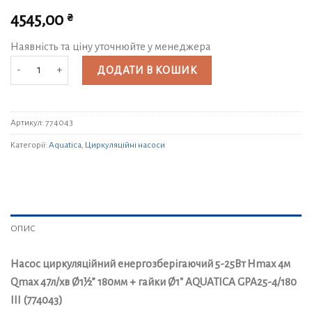
₴
4545,00
Наявність та ціну уточнюйте у менеджера
Насос циркуляційний енергозберігаючий 5-25Вт Hmax 4м Qmax 47л/хв Ø1
ДОДАТИ В КОШИК
Артикул:
774043
Категорії:
Aquatica
,
Циркуляційні насоси
ОПИС
Насос циркуляційний енергозберігаючий 5-25Вт Hmax 4м
Qmax 47л/хв Ø1½” 180мм + гайки Ø1″ AQUATICA GPA25-4/180
III (774043)