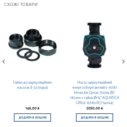
СХОЖІ ТОВАРИ
Гайки до циркуляційних
Насос циркуляційний
насосів d-32 (пара)
енергозберігаючий 5-90Вт
Hmax 8м Qmax 73л/хв Ø2″
180мм + гайки Ø1¼” AQUATICA
GPA32-8/180 III (774064)
149,00
₴
5050,00
₴
ДОДАТИ В КОШИК
ДОДАТИ В КОШИК