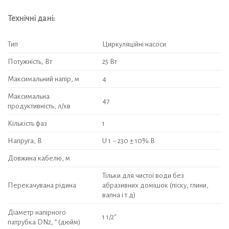
Технічні дані:
Тип
Циркуляційні насоси
Потужність, Вт
25 Вт
Максимальний напір, м
4
Максимальна
47
продуктивність, л/хв
Кількість фаз
1
Напруга, В
U 1 ~ 230 ± 10% В
Довжина кабелю, м
Тільки для чистої води без
Перекачувана рідина
абразивних домішок (піску, глини,
вапна і т.д)
Діаметр напірного
1 1/2″
патрубка DN2, ” (дюйм)