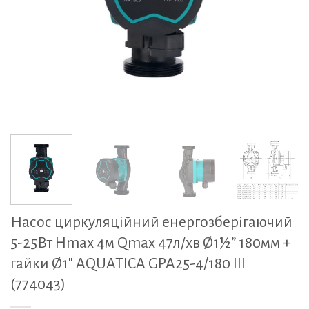
Насос циркуляційний енергозберігаючий
5-25Вт Hmax 4м Qmax 47л/хв Ø1½” 180мм +
гайки Ø1″ AQUATICA GPA25-4/180 III
(774043)