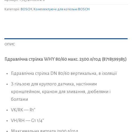
Категорії:
BOSCH
,
Комплектуючі для котельні BOSCH
ОПИС
Гідравлічна стрілка WHY 80/60 макс. 2500 л/год (8718599385)
Гідравлічна стрілка DN 80/60 вертикальна, в ізоляції
З гільзою для круглого датчика, настінним
кронштейном, краном для зливання, дюбелями і
болтами
VK/RK — R1″
VH/RH — G1 1/4″
Максимальна витрата 2500 л/год