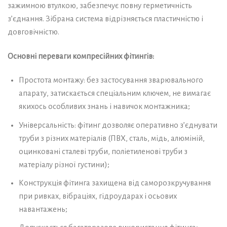
зажимною втулкою, забезпечує повну герметичність
з’єднання. Зібрана система відрізняється пластичністю і
довговічністю.
Основні переваги компресійних фітингів:
Простота монтажу: без застосування зварювального
апарату, затискається спеціальним ключем, не вимагає
якихось особливих знань і навичок монтажника;
Універсальність: фітинг дозволяє оперативно з’єднувати
труби з різних матеріалів (ПВХ, сталь, мідь, алюміній,
оцинковані сталеві труби, поліетиленові труби з
матеріалу різної густини);
Конструкція фітинга захищена від саморозкручування
при ривках, вібраціях, гідроударах і осьових
навантажень;