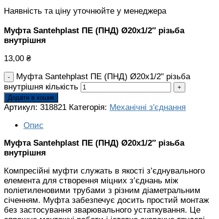
Наявність та ціну уточнюйте у менеджера
Муфта Santehplast ПЕ (ПНД) Ø20х1/2″ різьба
внутрішня
13,00
₴
Муфта Santehplast ПЕ (ПНД) Ø20х1/2" різьба
внутрішня кількість
Додати в кошик
Артикул:
318821
Категорія:
Механічні з'єднання
Опис
Муфта Santehplast ПЕ (ПНД) Ø20х1/2″ різьба
внутрішня
Компресійні муфти служать в якості з’єднувального
елемента для створення міцних з’єднань між
поліетиленовими трубами з різним діаметральним
січенням. Муфта забезпечує досить простий монтаж
без застосування зварювального устаткування. Це