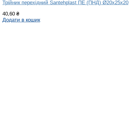
Трійник перехідний Santehplast ПЕ (ПНД) Ø20х25х20
40,60
₴
Додати в кошик