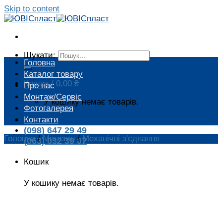
Skip to content
Шукати:
Головна
Каталог товару
Кошик /
0,00
₴
Про нас
Монтаж/Сервіс
У кошику немає товарів.
Фотогалерея
Контакти
(098) 647 29 49
Головна
/
Магазин
/
Механічні з'єднання
(063) 032 39 07
Кошик
У кошику немає товарів.