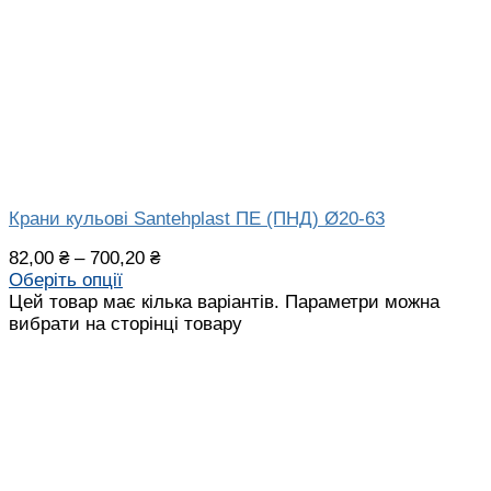
Крани кульові Santehplast ПЕ (ПНД) Ø20-63
82,00
₴
–
700,20
₴
Оберіть опції
Цей товар має кілька варіантів. Параметри можна
вибрати на сторінці товару