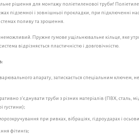
льне рішення для монтажу поліетиленової труби! Поліетил
ах підземної і зовнішньої прокладки, при підключенні нас
стемах поливу та зрошення.
ід неможливий. Пружне гумове ущільнювальне кільце, яке ут
система відрізняється пластичністю і довговічністю.
в:
зварювального апарату, затискається спеціальним ключем, не
ративно з’єднувати труби з різних матеріалів (ПВХ, сталь, мі
ї густини);
морозкручування при ривках, вібраціях, гідроударах і осьов
ння фітинга;