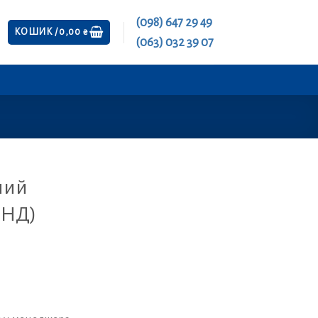
(098) 647 29 49
КОШИК /
0,00
₴
(063) 032 39 07
ний
ПНД)