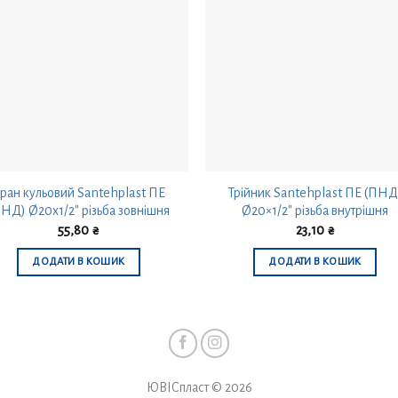
ран кульовий Santehplast ПЕ
Трійник Santehplast ПЕ (ПНД
НД) Ø20х1/2″ різьба зовнішня
Ø20×1/2″ різьба внутрішня
55,80
₴
23,10
₴
ДОДАТИ В КОШИК
ДОДАТИ В КОШИК
ЮВІСпласт © 2026