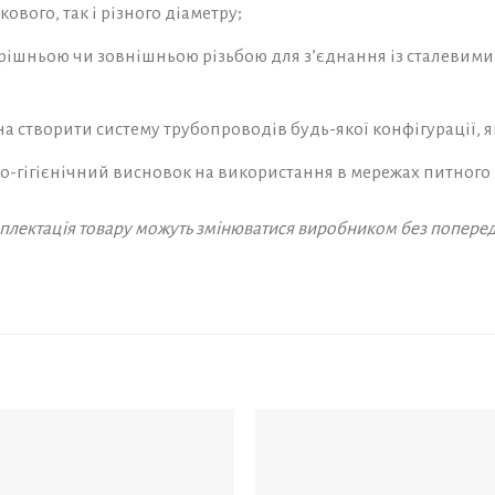
ового, так і різного діаметру;
рішньою чи зовнішньою різьбою для з’єднання із сталевим
створити систему трубопроводів будь-якої конфігурації, як
но-гігієнічний висновок на використання в мережах питного
омплектація товару можуть змінюватися виробником без попере