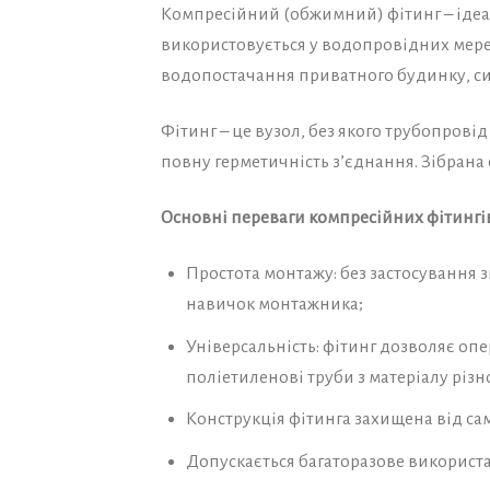
Компресійний (обжимний) фітинг – ідеа
використовується у водопровідних мереж
водопостачання приватного будинку, си
Фітинг – це вузол, без якого трубопров
повну герметичність з’єднання. Зібрана 
Основні переваги компресійних фітингі
Простота монтажу: без застосування 
навичок монтажника;
Універсальність: фітинг дозволяє опе
поліетиленові труби з матеріалу різно
Конструкція фітинга захищена від са
Допускається багаторазове використа