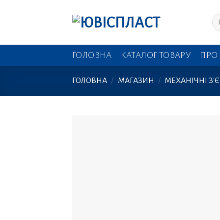
Skip
Шу
to
content
ГОЛОВНА
КАТАЛОГ ТОВАРУ
ПРО
ГОЛОВНА
/
МАГАЗИН
/
МЕХАНІЧНІ З