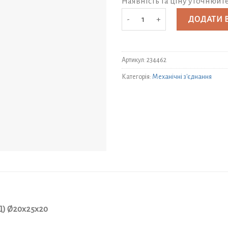
Наявність та ціну уточнюйт
Трійник перехідний Santehplast
ДОДАТИ 
Артикул:
234462
Категорія:
Механічні з'єднання
Д) Ø20х25х20