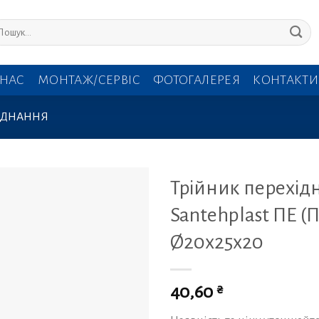
кати:
 НАС
МОНТАЖ/СЕРВІС
ФОТОГАЛЕРЕЯ
КОНТАКТИ
'ЄДНАННЯ
Трійник перехід
Santehplast ПЕ (
Ø20х25х20
₴
40,60