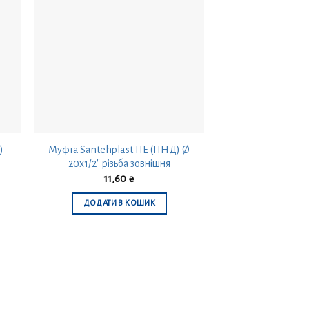
)
Муфта Santehplast ПЕ (ПНД) Ø
Коліно Santehp
20х1/2″ різьба зовнішня
Ø40-1 1/4″ різ
11,60
₴
57,0
ДОДАТИ В КОШИК
ДОДАТИ В