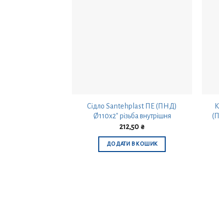
Сідло Santehplast ПЕ (ПНД)
К
Ø110х2″ різьба внутрішня
(П
212,50
₴
ДОДАТИ В КОШИК