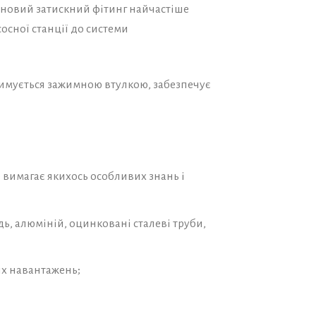
еновий затискний фітинг найчастіше
осної станції до системи
римується зажимною втулкою, забезпечує
 вимагає якихось особливих знань і
дь, алюміній, оцинковані сталеві труби,
их навантажень;