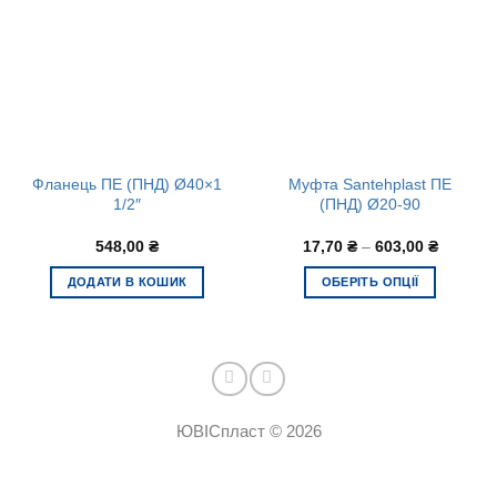
Фланець ПЕ (ПНД) Ø40×1
Муфта Santehplast ПЕ
1/2″
(ПНД) Ø20-90
548,00
₴
17,70
₴
–
603,00
₴
ДОДАТИ В КОШИК
ОБЕРІТЬ ОПЦІЇ
Цей
товар
має
кілька
варіантів.
ЮВІСпласт © 2026
Параметри
можна
вибрати