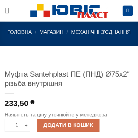
Skip
to
content
ГОЛОВНА
/
МАГАЗИН
/
МЕХАНІЧНІ З'ЄДНАННЯ
Муфта Santehplast ПЕ (ПНД) Ø75х2″
різьба внутрішня
233,50
₴
Наявність та ціну уточнюйте у менеджера
Муфта Santehplast ПЕ (ПНД) Ø75х2" різьба внутрішня кільк
ДОДАТИ В КОШИК