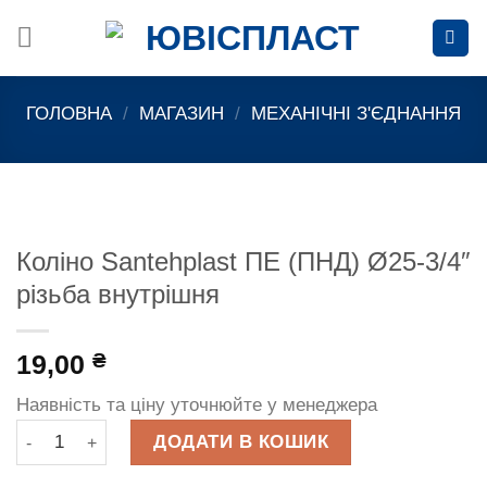
Skip
to
content
ГОЛОВНА
/
МАГАЗИН
/
МЕХАНІЧНІ З'ЄДНАННЯ
Коліно Santehplast ПЕ (ПНД) Ø25-3/4″
різьба внутрішня
19,00
₴
Наявність та ціну уточнюйте у менеджера
Коліно Santehplast ПЕ (ПНД) Ø25-3/4" різьба внутрішня кіл
ДОДАТИ В КОШИК