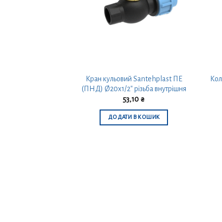
ast ПЕ (ПНД) Ø25-
Кран кульовий Santehplast ПЕ
Кол
а внутрішня
(ПНД) Ø20х1/2″ різьба внутрішня
,50
₴
53,10
₴
 В КОШИК
ДОДАТИ В КОШИК