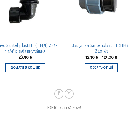
іно Santehplast ПЕ (ПНД) Ø32-
Заглушки Santehplast ПЕ (ПН
1 1/4″ різьба внутрішня
Ø20-63
28,50
₴
12,30
₴
–
123,00
₴
ДОДАТИ В КОШИК
ОБЕРІТЬ ОПЦІЇ
Цей
товар
має
кілька
варіантів.
ЮВІСпласт © 2026
Параметри
можна
вибрати