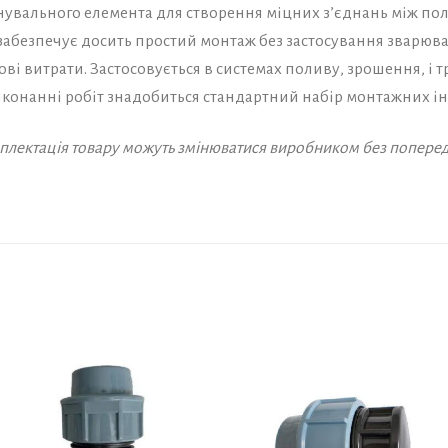
днувального елемента для створення міцних з’єднань між п
забезпечує досить простий монтаж без застосування зварюва
ові витрати. Застосовується в системах поливу, зрошення, і 
иконанні робіт знадобиться стандартний набір монтажних ін
омплектація товару можуть змінюватися виробником без попере