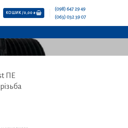
(098) 647 29 49
КОШИК /
0,00
₴
(063) 032 39 07
st ПЕ
 різьба