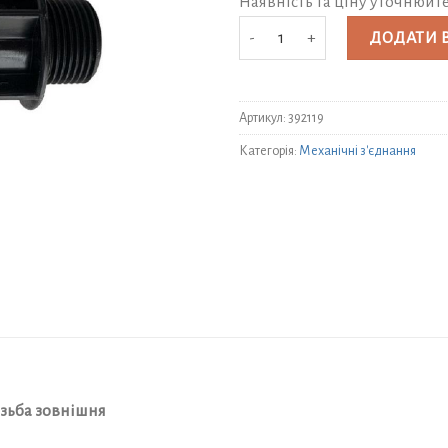
Наявність та ціну уточнюйт
Муфта Santehplast ПЕ (ПНД) Ø 63х
ДОДАТИ 
Артикул:
392119
Категорія:
Механічні з'єднання
різьба зовнішня