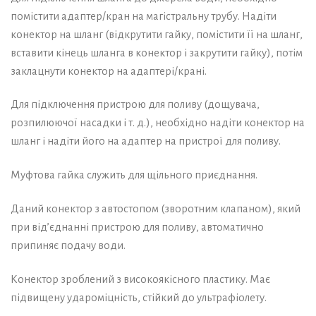
помістити адаптер/кран на магістральну трубу. Надіти
конектор на шланг (відкрутити гайку, помістити її на шланг,
вставити кінець шланга в конектор і закрутити гайку), потім
заклацнути конектор на адаптері/крані.
Для підключення пристрою для поливу (дощувача,
розпилюючої насадки і т. д.), необхідно надіти конектор на
шланг і надіти його на адаптер на пристрої для поливу.
Муфтова гайка служить для щільного приєднання.
Даний конектор з автостопом (зворотним клапаном), який
при від’єднанні пристрою для поливу, автоматично
припиняє подачу води.
Конектор зроблений з високоякісного пластику. Має
підвищену удароміцність, стійкий до ультрафіолету.