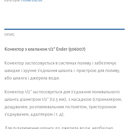
Категорія:
Полив ENDER
ОПИС
Конектор з клапаном 1/2″ Ender (506007)
Конектор застосовується в системах поливу і забезпечує
швидке і зручне з’єднання шланга і пристрою для поливу,
або шланга і джерела води.
Конектор 1/2″ застосовується для з’єднання поливального
шланга діаметром 1/2″ (12.5 мм), з насадкою (спринклером,
дощувачем, розпилювальним пістолетом, тристороннім
з’єднувачем, адаптером і т. д).
Для підключення шланга до джерела води, необхідно