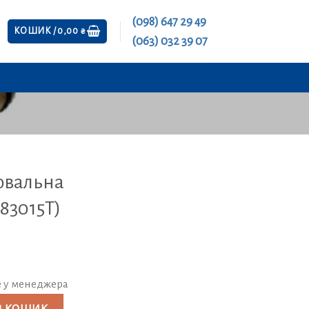
(098) 647 29 49
КОШИК /
0,00
₴
(063) 032 39 07
ювальна
583015Т)
е у менеджера
nder (1583015Т) кількість