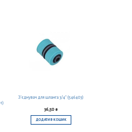
З’єднувач для шланга 3/4″ (546403)
01)
36,50
₴
ДОДАТИ В КОШИК