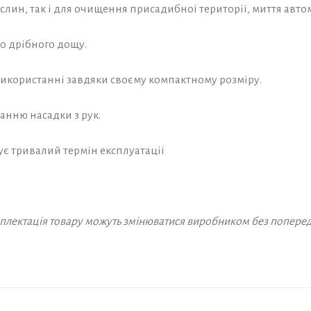
слин, так і для очищення присадибної території, миття авто
о дрібного дощу.
використанні завдяки своєму компактному розміру.
анню насадки з рук.
ує тривалий термін експлуатації
омплектація товару можуть змінюватися виробником без попере