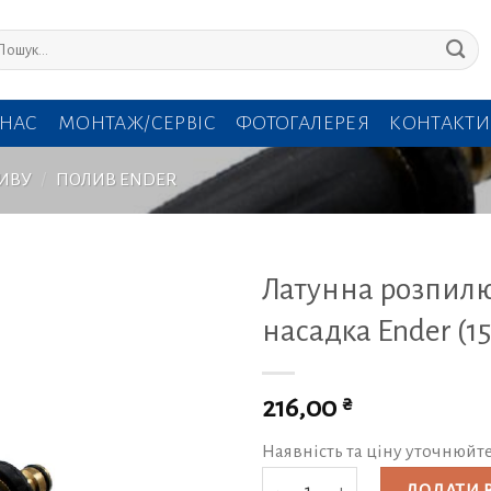
кати:
 НАС
МОНТАЖ/СЕРВІС
ФОТОГАЛЕРЕЯ
КОНТАКТИ
ИВУ
/
ПОЛИВ ENDER
Латунна розпил
насадка Ender (1
₴
216,00
Наявність та ціну уточнюйт
Латунна розпилювальна насадка E