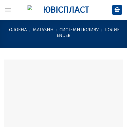
Skip
to
content
ГОЛОВНА
/
МАГАЗИН
/
СИСТЕМИ ПОЛИВУ
/
ПОЛИВ
ENDER