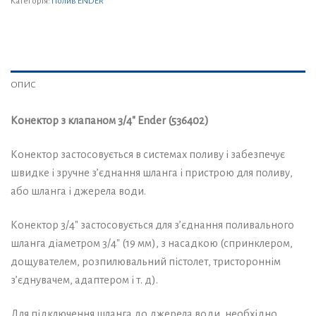
Категорія:
Полив ENDER
ОПИС
Конектор з клапаном 3/4″ Ender (536402)
Конектор застосовується в системах поливу і забезпечує
швидке і зручне з’єднання шланга і пристрою для поливу,
або шланга і джерела води.
Конектор 3/4″ застосовується для з’єднання поливального
шланга діаметром 3/4″ (19 мм), з насадкою (спринклером,
дощувателем, розпилювальний пістолет, тристороннім
з’єднувачем, адаптером і т. д).
Для підключення шланга до джерела води, необхідно