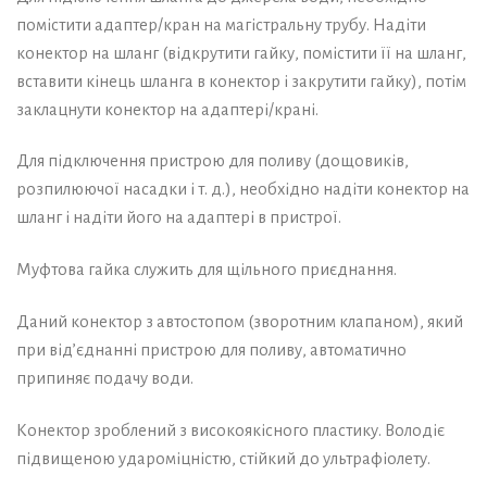
помістити адаптер/кран на магістральну трубу. Надіти
конектор на шланг (відкрутити гайку, помістити її на шланг,
вставити кінець шланга в конектор і закрутити гайку), потім
заклацнути конектор на адаптері/крані.
Для підключення пристрою для поливу (дощовиків,
розпилюючої насадки і т. д.), необхідно надіти конектор на
шланг і надіти його на адаптері в пристрої.
Муфтова гайка служить для щільного приєднання.
Даний конектор з автостопом (зворотним клапаном), який
при від’єднанні пристрою для поливу, автоматично
припиняє подачу води.
Конектор зроблений з високоякісного пластику. Володіє
підвищеною удароміцністю, стійкий до ультрафіолету.