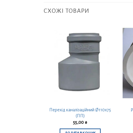
СХОЖІ ТОВАРИ
Перехід каналізаційний Ø110х75
ційне Ø32х30° (ПП)
Р
(ПП)
,50
₴
55,00
₴