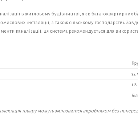
лізації в житловому будівництві, як в багатоквартирних буд
ромислових інсталяції, а також сільському господарстві. Зав
лементи каналізації, ця система рекомендується для викорис
Кр
32 
1.8
Біл
омплектація товару можуть змінюватися виробником без попере