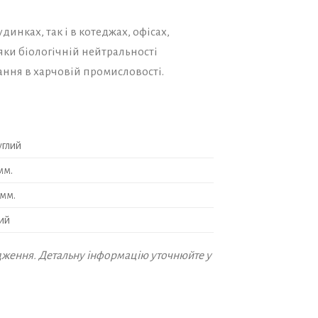
инках, так і в котеджах, офісах,
дяки біологічній нейтральності
тання в харчовій промисловості.
углий
мм.
 мм.
ий
дження. Детальну інформацію уточнюйте у