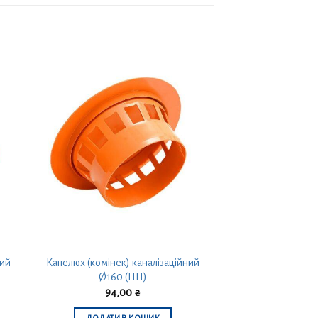
ний
Капелюх (комінек) каналізаційний
Ø160 (ПП)
94,00
₴