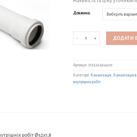
Наявність та ціну уточнюйт
Довжина:
Труба каналізаційна "Інсталпласт"
ДОДАТИ 
Артикул:
316526a9a40e
Категорії:
Каналізація
,
Каналізація в
внутрішніх робіт
нутрішніх робіт Ø32х1,8