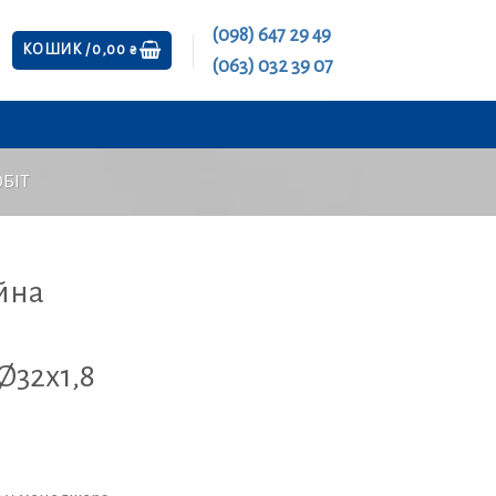
(098) 647 29 49
КОШИК /
0,00
₴
(063) 032 39 07
БІТ
ійна
я
Ø32х1,8