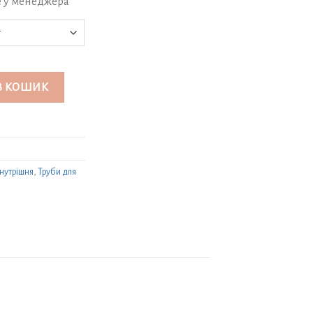
е у менеджера
 для внутрішніх робіт Ø32х1,8 кількість
В КОШИК
нутрішня
,
Труби для