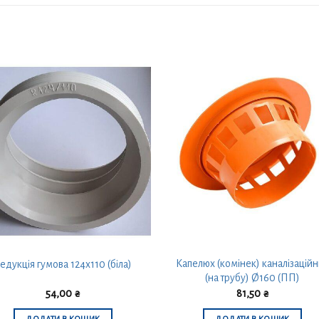
Капелюх (комінек) каналізацій
едукція гумова 124х110 (біла)
(на трубу) Ø160 (ПП)
54,00
₴
81,50
₴