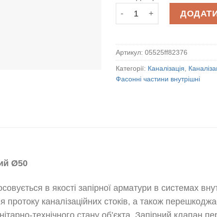
Клапан незворотній канал
ДОДАТИ
Артикул:
05525ff82376
Категорії:
Каналізація
,
Каналіза
Фасонні частини внутрішні
ий Ø50
совується в якості запірної арматури в системах внутр
 протоку каналізаційних стоків, а також перешкоджає
ітарно-технічного стану об’єкта. Запірний клапан пе