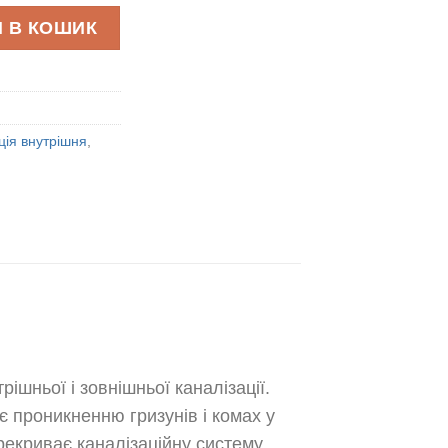
ізаційний Ø50 кількість
 В КОШИК
ція внутрішня
,
ішньої і зовнішньої каналізації.
 проникненню гризунів і комах у
рекриває каналізаційну систему