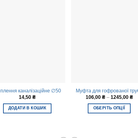
іплення каналізаційне ∅50
Муфта для гофрованої тру
14,50
₴
106,00
₴
–
1245,00
₴
ДОДАТИ В КОШИК
ОБЕРІТЬ ОПЦІЇ
Цей
товар
має