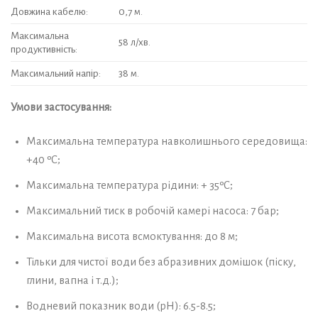
Довжина кабелю:
0,7 м.
Максимальна
58 л/хв.
продуктивність:
Максимальний напір:
38 м.
Умови застосування:
Максимальна температура навколишнього середовища:
+40 ºС;
Максимальна температура рідини: + 35ºС;
Максимальний тиск в робочій камері насоса: 7 бар;
Максимальна висота всмоктування: до 8 м;
Тільки для чистої води без абразивних домішок (піску,
глини, вапна і т.д.);
Водневий показник води (рН): 6.5-8.5;