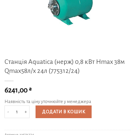
Станція Aquatica (нерж) 0,8 кВт Нmax 38м
Qmax58л/х 24л (775312/24)
₴
6241,00
Наявність та ціну уточнюйте у менеджера
Станція Aquatica (нерж) 0,8 кВт Нmax 38м Qmax58л/х 24л (775312/24) кіл
ДОДАТИ В КОШИК
Артикул:
77531224