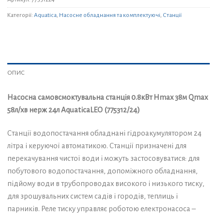
Категорії:
Aquatica
,
Насосне обладнання та комплектуючі
,
Станції
ОПИС
Насосна самовсмоктувальна станція 0.8кВт Hmax 38м Qmax
58л/хв нерж 24л AquaticaLEO (775312/24)
Станції водопостачання обладнані гідроакумулятором 24
літра і керуючої автоматикою. Станції призначені для
перекачування чистої води і можуть застосовуватися: для
побутового водопостачання, допоміжного обладнання,
підйому води в трубопроводах високого і низького тиску,
для зрошувальних систем садів і городів, теплиць і
парників. Реле тиску управляє роботою електронасоса –