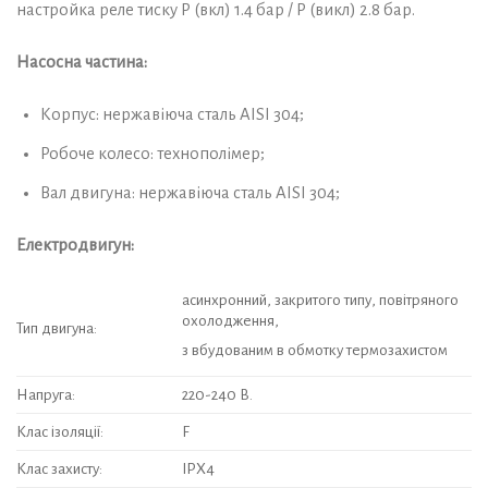
настройка реле тиску Р (вкл) 1.4 бар / Р (викл) 2.8 бар.
Насосна частина:
Корпус: нержавіюча сталь AISI 304;
Робоче колесо: технополімер;
Вал двигуна: нержавіюча сталь AISI 304;
Електродвигун:
асинхронний, закритого типу, повітряного
охолодження,
Тип двигуна:
з вбудованим в обмотку термозахистом
Напруга:
220-240 В.
Клас ізоляції:
F
Клас захисту:
IPX4