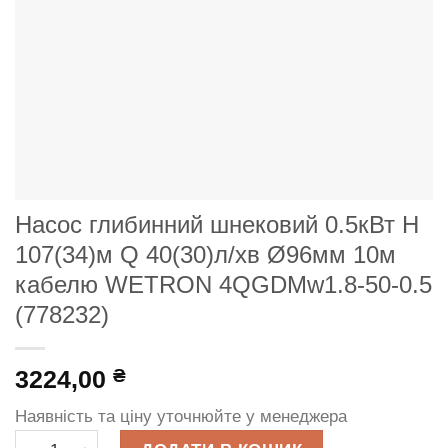
Насос глибинний шнековий 0.5кВт H
107(34)м Q 40(30)л/хв Ø96мм 10м
кабелю WETRON 4QGDMw1.8-50-0.5
(778232)
3224,00
₴
Наявність та ціну уточнюйте у менеджера
Насос глибинний шнековий 0.5кВт H 107(34)м Q 40(30)л/х