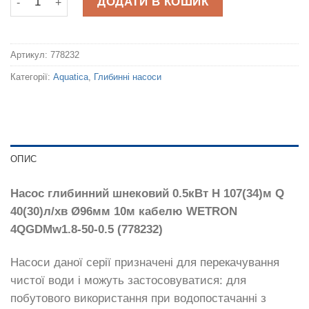
ДОДАТИ В КОШИК
Артикул:
778232
Категорії:
Aquatica
,
Глибинні насоси
ОПИС
Насос глибинний шнековий 0.5кВт H 107(34)м Q
40(30)л/хв Ø96мм 10м кабелю WETRON
4QGDMw1.8-50-0.5 (778232)
Насоси даної серії призначені для перекачування
чистої води і можуть застосовуватися: для
побутового використання при водопостачанні з