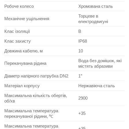
Робоче колесо
Хромована сталь
Торцеве в
Механічне ущільнення
електродвигуні
Клас ізоляції
В
Клас захисту
IP68
Довжина кабелю, м
10
Вода без домішок, які
Перекачувана рідина
містять абразиви
Діаметр напірного патрубка DN2
1″
Матеріал корпусу
Нержавіюча сталь
Максимальна кількість обертів,
2900
об/хв
Максимальна температура
+35
перекачуваної рідини, ℃
Максимальна температура
+35