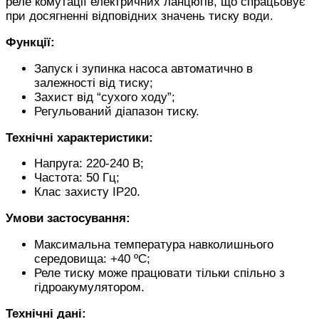
реле комутації електричних ланцюгів, що спрацьовує
при досягненні відповідних значень тиску води.
Функції:
Запуск і зупинка насоса автоматично в
залежності від тиску;
Захист від “сухого ходу”;
Регульований діапазон тиску.
Технічні характеристики:
Напруга: 220-240 В;
Частота: 50 Гц;
Клас захисту IP20.
Умови застосування:
Максимальна температура навколишнього
середовища: +40 ºС;
Реле тиску може працювати тільки спільно з
гідроакумулятором.
Технічні дані: