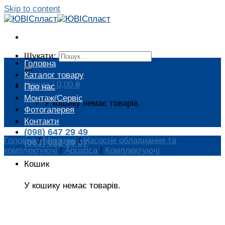
Skip to content
Шукати:
Головна
Каталог товару
Кошик /
0,00
₴
Про нас
Монтаж/Сервіс
У кошику немає товарів.
Фотогалерея
Контакти
(098) 647 29 49
Головна
/
Магазин
/
Насосне обладнання та
(063) 032 39 07
комплектуючі
/
Aquatica
/
Комплектуючі
Кошик
У кошику немає товарів.