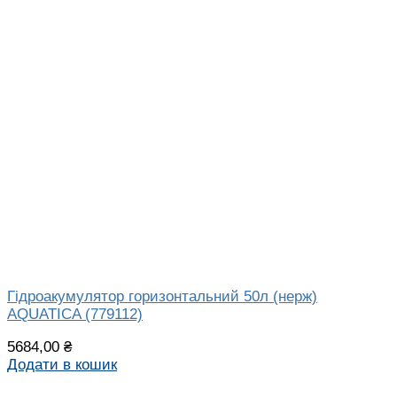
Гідроакумулятор горизонтальний 50л (нерж)
AQUATICA (779112)
5684,00
₴
Додати в кошик