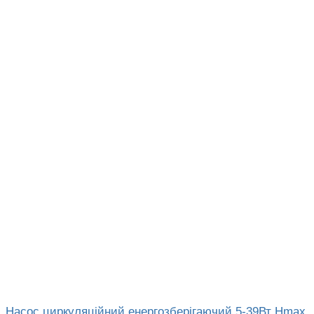
Насос циркуляційний енергозберігаючий 5-39Вт Hmax