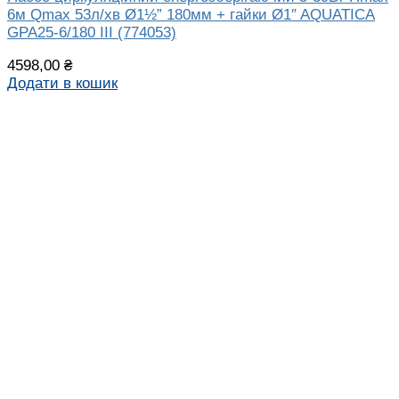
6м Qmax 53л/хв Ø1½” 180мм + гайки Ø1″ AQUATICA
GPA25-6/180 III (774053)
4598,00
₴
Додати в кошик