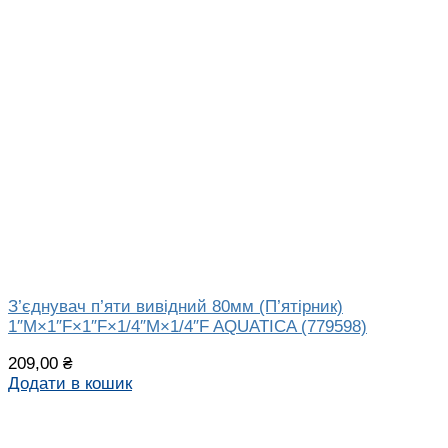
З’єднувач п’яти вивідний 80мм (П’ятірник)
1″М×1″F×1″F×1/4″M×1/4″F AQUATICA (779598)
209,00
₴
Додати в кошик