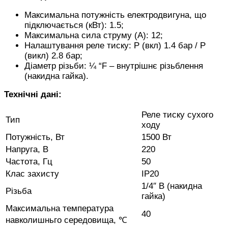
Максимальна потужність електродвигуна, що
підключається (кВт): 1.5;
Максимальна сила струму (А): 12;
Налаштування реле тиску: P (вкл) 1.4 бар / P
(викл) 2.8 бар;
Діаметр різьби: ¼ “F – внутрішнє різьблення
(накидна гайка).
Технічні дані:
Реле тиску сухого
Тип
ходу
Потужність, Вт
1500 Вт
Напруга, В
220
Частота, Гц
50
Клас захисту
IP20
1/4″ В (накидна
Різьба
гайка)
Максимальна температура
40
навколишньго середовища, ℃