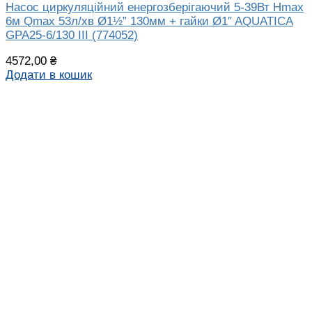
Насос циркуляційний енергозберігаючий 5-39Вт Hmax
6м Qmax 53л/хв Ø1½” 130мм + гайки Ø1″ AQUATICA
GPA25-6/130 III (774052)
4572,00
₴
Додати в кошик