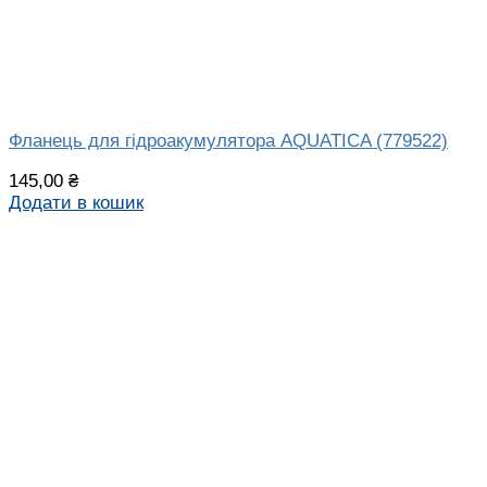
Фланець для гідроакумулятора AQUATICA (779522)
145,00
₴
Додати в кошик