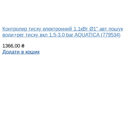
Контролер тиску електронний 1.1кВт Ø1″ авт пошук
води+рег тиску вкл 1.5-3.0 bar AQUATICA (779534)
1366,00
₴
Додати в кошик