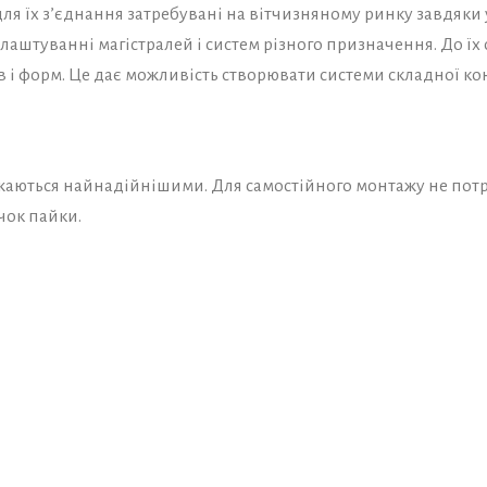
 для їх з’єднання затребувані на вітчизняному ринку завдяки
блаштуванні магістралей і систем різного призначення. До ї
ів і форм. Це дає можливість створювати системи складної кон
ажаються найнадійнішими. Для самостійного монтажу не потр
чок пайки.