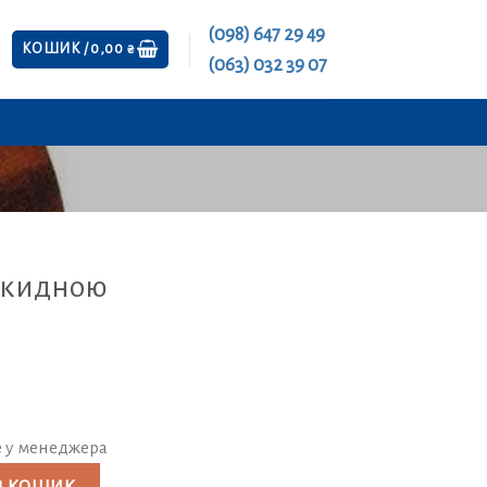
(098) 647 29 49
КОШИК /
0,00
₴
(063) 032 39 07
накидною
е у менеджера
15х3/4" кількість