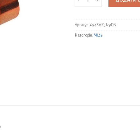
ДОДАТИ 
Артикул:
694SVZ5J29DN
Категорія:
Мідь
″