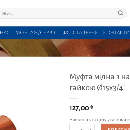
кати:
 НАС
МОНТАЖ/СЕРВІС
ФОТОГАЛЕРЕЯ
КОНТАКТИ
Муфта мідна з 
гайкою Ø15х3/4″
₴
127,00
Наявність та ціну уточнюйт
Муфта мідна з накидною гайкою Ø