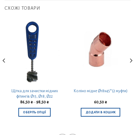
СХОЖІ ТОВАРИ
Щітка для зачистки мідних
Коліно мідне Ø18х45° (2 муфти)
фітингів Ø15, Ø18, Ø22
86,50
₴
–
98,50
₴
60,50
₴
ОБЕРІТЬ ОПЦІЇ
ДОДАТИ В КОШИК
Цей
товар
має