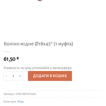
Коліно мідне Ø18х45° (1 муфта)
₴
61,50
Наявність та ціну уточнюйте у менеджера
Коліно мідне Ø18х45° (1 муфта) кількість
ДОДАТИ В КОШИК
Артикул:
3TB1OBHVH466
Категорія:
Мідь