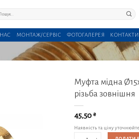
кати:
 НАС
МОНТАЖ/СЕРВІС
ФОТОГАЛЕРЕЯ
КОНТАКТИ
Муфта мідна Ø15х
різьба зовнішня
₴
45,50
Наявність та ціну уточнюйт
Муфта мідна Ø15х1/2" різьба зовн