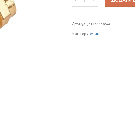
ДОДАТИ 
Артикул:
5d18b666a660
Категорія:
Мідь