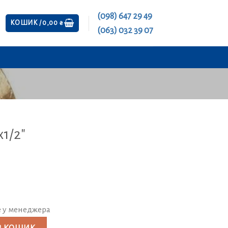
(098) 647 29 49
КОШИК /
0,00
₴
(063) 032 39 07
1/2″
е у менеджера
ішня кількість