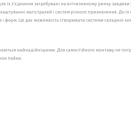
 для їх з’єднання затребувані на вітчизняному ринку завдяки
блаштуванні магістралей і систем різного призначення. До ї
ів і форм. Це дає можливість створювати системи складної кон
ажаються найнадійнішими. Для самостійного монтажу не потр
чок пайки.