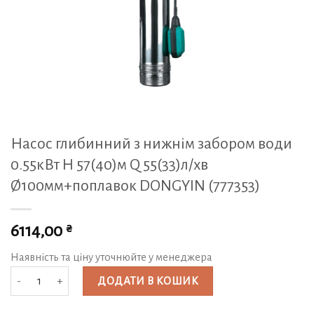
Насос глибинний з нижнім забором води
0.55кВт H 57(40)м Q 55(33)л/хв
Ø100мм+поплавок DONGYIN (777353)
₴
6114,00
Наявність та ціну уточнюйте у менеджера
Насос глибинний з нижнім забором води 0.55кВт H 57(40)м Q 55(33)л/х
ДОДАТИ В КОШИК