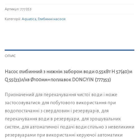
Артикул:
777353
Категорії:
Aquatica
,
Глибинні насоси
ОПИС
Насос глибинний з нижнім забором води 0.55кВт H 57(40)м
Q 55(33)л/хв Ø100мм+поплавок DONGYIN (777353)
Призначений для перекачування чистої води і може
застосовуватися: для побутового використання при
водопостачанні з свердловин і резервуарів, для
перекачування води в резервуари, для зрошувальних
систем, для автоматичної подачі води спільно з невеликими
резервуарами при використанні керуючої автоматики