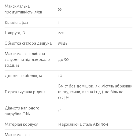
Максимальна
55
продуктивність, л/хв
Кількість фаз
1
Напруга, В
220
Обмотка статора двигуна
Мідь
Максимальна глибина
занурення під дзеркало
до 50
води, м
Довжина кабелю, м
10
Вміст без домішок, які містять абразиви
Перекачувана рідина
(піску, глини, вапна і т.д.): не більше
0.25%
Діаметр напірного
1″
патрубка DN2
Матеріал корпусу
Нержавіюча сталь AISI 304
Максимальна