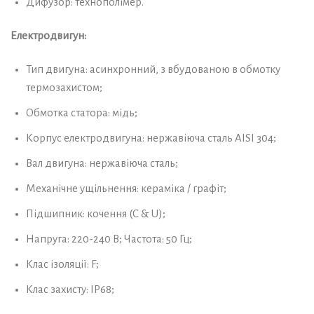
Дифузор: технополімер.
Електродвигун:
Тип двигуна: асинхронний, з вбудованою в обмотку
термозахистом;
Обмотка статора: мідь;
Корпус електродвигуна: нержавіюча сталь AISI 304;
Вал двигуна: нержавіюча сталь;
Механічне ущільнення: кераміка / графіт;
Підшипник: кочення (C & U);
Напруга: 220-240 В; Частота: 50 Гц;
Клас ізоляції: F;
Клас захисту: IP68;