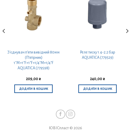
З’єднувач п’яти вивідний 80мм
Реле тиску 1.4-2.2 бар
(П’ятірник)
AQUATICA (779529)
1″М×1″F×1″F×1/4″M×1/4″F
AQUATICA (779598)
209,00
₴
240,00
₴
ДОДАТИ В КОШИК
ДОДАТИ В КОШИК
ЮВІСпласт © 2026