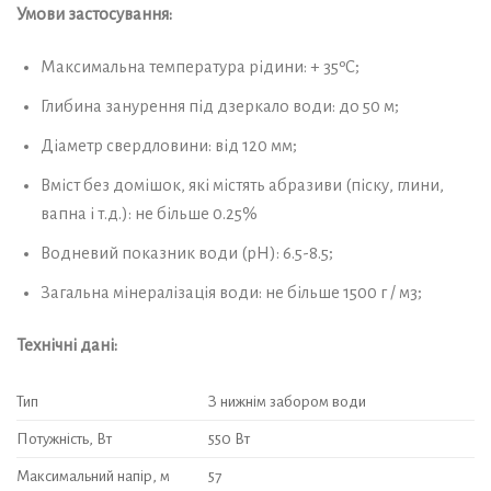
Умови застосування:
Максимальна температура рідини: + 35ºС;
Глибина занурення під дзеркало води: до 50 м;
Діаметр свердловини: від 120 мм;
Вміст без домішок, які містять абразиви (піску, глини,
вапна і т.д.): не більше 0.25%
Водневий показник води (рН): 6.5-8.5;
Загальна мінералізація води: не більше 1500 г / м3;
Технічні дані:
Тип
З нижнім забором води
Потужність, Вт
550 Вт
Максимальний напір, м
57