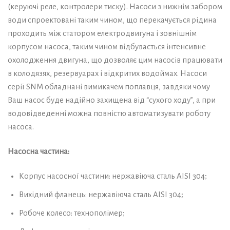
(керуючі реле, контролери тиску). Насоси з нижнім забором
води спроектовані таким чином, що перекачується рідина
проходить між статором електродвигуна і зовнішнім
корпусом насоса, таким чином відбувається інтенсивне
охолодження двигуна, що дозволяє цим насосів працювати
в колодязях, резервуарах і відкритих водоймах. Насоси
серії SNM обладнані вимикачем поплавця, завдяки чому
Ваш насос буде надійно захищена від “сухого ходу”, а при
водовідведенні можна повністю автоматизувати роботу
насоса.
Насосна частина:
Корпус насосної частини: нержавіюча сталь AISI 304;
Вихідний фланець: нержавіюча сталь AISI 304;
Робоче колесо: технополімер;