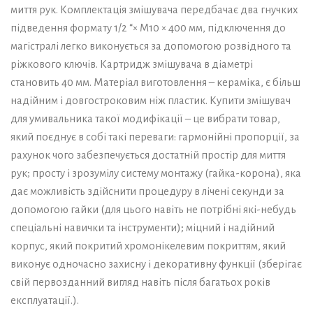
миття рук. Комплектація змішувача передбачає два гнучких
підведення формату 1/2 “× M10 × 400 мм, підключення до
магістралі легко виконується за допомогою розвідного та
ріжкового ключів. Картридж змішувача в діаметрі
становить 40 мм. Матеріал виготовлення – кераміка, є більш
надійним і довгостроковим ніж пластик. Купити змішувач
для умивальника такої модифікації – це вибрати товар,
який поєднує в собі такі переваги: гармонійні пропорції, за
рахунок чого забезпечується достатній простір для миття
рук; просту і зрозумілу систему монтажу (гайка-корона), яка
дає можливість здійснити процедуру в лічені секунди за
допомогою гайки (для цього навіть не потрібні які-небудь
спеціальні навички та інструменти); міцний і надійний
корпус, який покритий хромонікелевим покриттям, який
виконує одночасно захисну і декоративну функції (зберігає
свій первозданний вигляд навіть після багатьох років
експлуатації.).