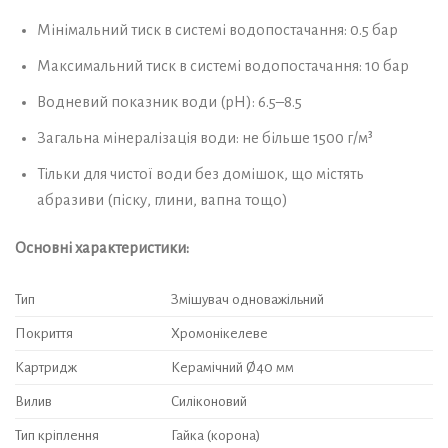
Мінімальний тиск в системі водопостачання: 0.5 бар
Максимальний тиск в системі водопостачання: 10 бар
Водневий показник води (pH): 6.5–8.5
Загальна мінералізація води: не більше 1500 г/м³
Тільки для чистої води без домішок, що містять
абразиви (піску, глини, вапна тощо)
Основні характеристики:
Тип
Змішувач одноважільний
Покриття
Хромонікелеве
Картридж
Керамічний Ø40 мм
Вилив
Силіконовий
Тип кріплення
Гайка (корона)