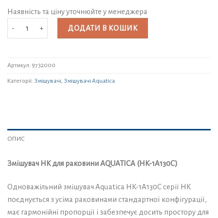
Наявність та ціну уточнюйте у менеджера
Змішувач HK для раковини AQUATICA HK-1A130C (9732000) кількість
ДОДАТИ В КОШИК
Артикул:
9732000
Категорії:
Змішувачі
,
Змішувачі Aquatica
ОПИС
Змішувач HK для раковини AQUATICA (HK-1A130C)
Одноважільний змішувач Aquatica HK-1A130C серії HK
поєднується з усіма раковинами стандартної конфігурації,
має гармонійні пропорції і забезпечує досить простору для