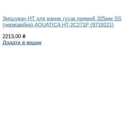
Змішувач HT для ванни гусак прямий 325мм SS
(нержавійка) AQUATICA HT-2C271P (9719221)
2213,00
₴
Додати в кошик