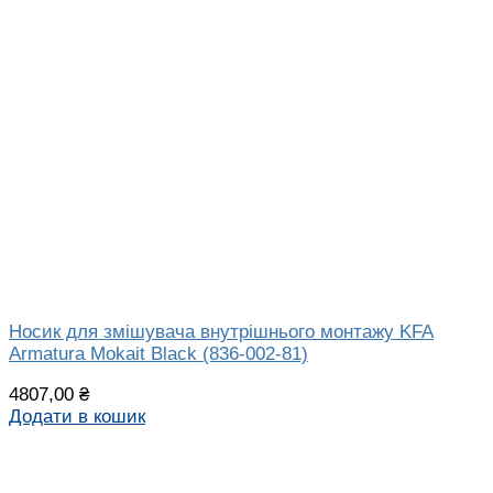
Носик для змішувача внутрішнього монтажу KFA
Armatura Mokait Black (836-002-81)
4807,00
₴
Додати в кошик