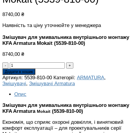
8740,00
₴
Наявність та ціну уточнюйте у менеджера
Змішувач для умивальника внутрішнього монтажу
KFA Armatura Mokait (5539-810-00)
8740,00
₴
Змішувач
для
Додати в кошик
умивальника
Артикул:
5539-810-00
Категорії:
ARMATURA
,
внутрішнього
Змішувачі
,
Змішувачі Armatura
монтажу
KFA
Опис
Armatura
Змішувач для умивальника внутрішнього монтажу
Mokait
KFA Armatura
(5539-810-00)
Mokait
(5539-
810-
Економія, що сприяє охороні довкілля, і винятковий
00)
комфорт експлуатації – для проектувальників серії
кількість