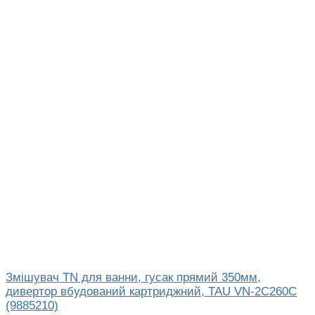
Змішувач TN для ванни, гусак прямий 350мм,
дивертор вбудований картриджний, TAU VN-2C260C
(9885210)