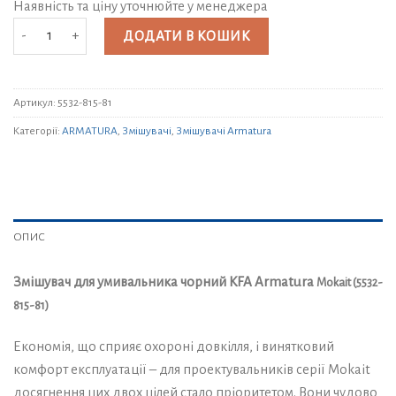
Наявність та ціну уточнюйте у менеджера
Змішувач для умивальника чорний KFA Armatura Mokait (5532-815-81) кі
ДОДАТИ В КОШИК
Артикул:
5532-815-81
Категорії:
ARMATURA
,
Змішувачі
,
Змішувачі Armatura
ОПИС
Змішувач для умивальника чорний KFA Armatura
Mokait
(5532-
815-81)
Економія, що сприяє охороні довкілля, і винятковий
комфорт експлуатації – для проектувальників серії Mokait
досягнення цих двох цілей стало пріоритетом. Вони чудово