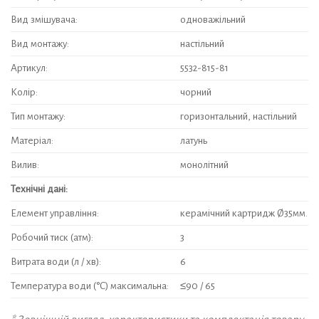
Вид змішувача:
одноважільний
Вид монтажу:
настільний
Артикул:
5532-815-81
Колір:
чорний
Тип монтажу:
горизонтальний, настільний
Матеріал:
латунь
Вилив:
монолітний
Технічні дані:
Елемент управління:
керамічний картридж Ø35мм.
Робочий тиск (атм):
3
Витрата води (л / хв):
6
Температура води (°C) максимальна:
≤90 / 65