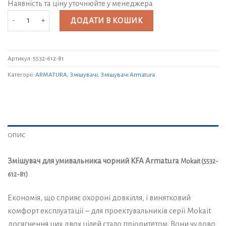
Наявність та ціну уточнюйте у менеджера
Змішувач для умивальника чорний KFA Armatura Mokait (5532-612-81) кі
ДОДАТИ В КОШИК
Артикул:
5532-612-81
Категорії:
ARMATURA
,
Змішувачі
,
Змішувачі Armatura
ОПИС
Змішувач для умивальника чорний KFA Armatura
Mokait
(5532-
612-81)
Економія, що сприяє охороні довкілля, і винятковий
комфорт експлуатації – для проектувальників серії Mokait
досягнення цих двох цілей стало пріоритетом. Вони чудово