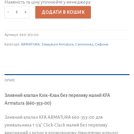
Наявність та ціну уточнюйте у менеджера
Зливний клапан Клік-Клак без переливу малий KFA Armatura (660-353-0
ДОДАТИ В КОШИК
Артикул:
660-353-00
Категорії:
ARMATURA
,
Змішувачі Armatura
,
Сантехніка
,
Сифони
ОПИС
Зливний клапан Клік-Клак без переливу малий KFA
Armatura (660-353-00)
Зливний клапан KFA ARMATURA 660-353-00 для
умивальника 1 1/4″ Cliсk-Claсk малий без переливу
виконаний з латуні в хромованому глянцевому кольорі.