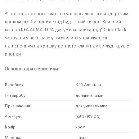
З’єднання донного клапана універсальне зі стандартним
кроком різьби підійде під будь-який сифон. Зливний
клапан KFA ARMATURA для умивальника 1 1/4″ Cliсk-Claсk
монтується не більше 5-ти хвилин і управляється
натисненням на кришку донного клапана у вигляді круглої
кнопки.
Основні характеристики:
Виробник:
KFA Armatura
Тип виробу:
донний клапан
Призначення:
для умивальника
Артикул:
(660-353-00)
Колір:
хром
Матеріал:
латунь