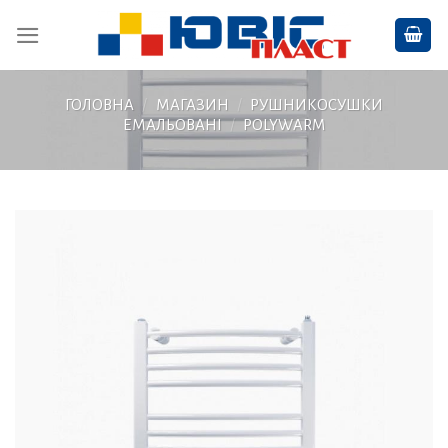
Skip
to
content
ГОЛОВНА
/
МАГАЗИН
/
РУШНИКОСУШКИ
ЕМАЛЬОВАНІ
/
POLYWARM