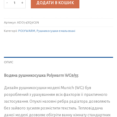
Водяна рушникосушка Polywarm WG9/55 кількість
ДОДАТИ В КОШИК
Артикул:
ADO74JIQ9C5N
Категорії:
POLYWARM
,
Рушникосушки емальовані
ОПИС
Водяна рушникосушка Polywarm WG9/55
Дизайн рушникосушки моделі Munich (WG) був
розроблений з урахуванням всіх факторів її практичного
застосування. Опуклі назовні ребра радіатора дозволяють
без зайвого зусилля розмістити текстиль. Тепловіддача
даної моделі дозволяє обігріти ванну кімнату стандартних