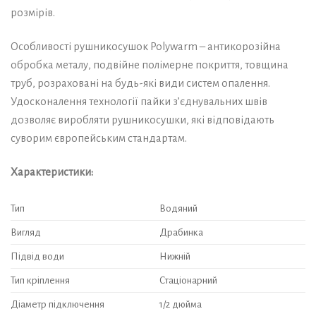
розмірів.
Особливості рушникосушок Polywarm – антикорозійна
обробка металу, подвійне полімерне покриття, товщина
труб, розраховані на будь-які види систем опалення.
Удосконалення технології пайки з’єднувальних швів
дозволяє виробляти рушникосушки, які відповідають
суворим європейським стандартам.
Характеристики:
Тип
Водяний
Вигляд
Драбинка
Підвід води
Нижній
Тип кріплення
Стаціонарний
Діаметр підключення
1/2 дюйма