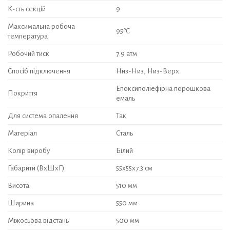
К-сть секцій
9
Максимальна робоча
95°С
температура
Робочий тиск
7.9 атм
Спосіб підключення
Низ-Низ, Низ-Верх
Епоксиполіефірна порошкова
Покриття
емаль
Для система опалення
Так
Матеріал
Сталь
Колір виробу
Білий
Габарити (ВхШхГ)
55х55х7.3 см
Висота
510 мм
Ширина
550 мм
Міжосьова відстань
500 мм