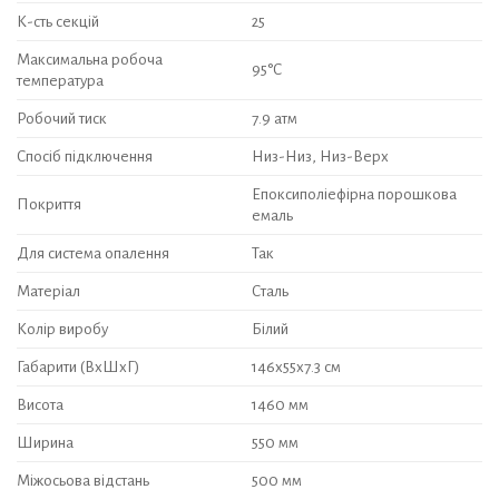
К-сть секцій
25
Максимальна робоча
95°С
температура
Робочий тиск
7.9 атм
Спосіб підключення
Низ-Низ, Низ-Верх
Епоксиполіефірна порошкова
Покриття
емаль
Для система опалення
Так
Матеріал
Сталь
Колір виробу
Білий
Габарити (ВхШхГ)
146х55х7.3 см
Висота
1460 мм
Ширина
550 мм
Міжосьова відстань
500 мм