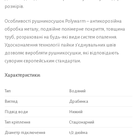
розмірів.
Особливості рушникосушок Polywarm – антикорозійна
обробка металу, подвійне полімерне покриття, товщина
труб, розраховані на будь-які види систем опалення.
Удосконалення технології пайки з’єднувальних швів
дозволяє виробляти рушникосушки, які відповідають
суворим європейським стандартам.
Характеристики:
Тип
Водяний
Вигляд
Драбинка
Підвід води
Нижній
Тип кріплення
Стаціонарний
Діаметр підключення
1/2 дюйма