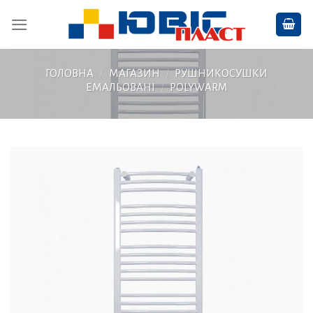
Skip
to
content
ГОЛОВНА
/
МАГАЗИН
/
РУШНИКОСУШКИ
ЕМАЛЬОВАНІ
/
POLYWARM