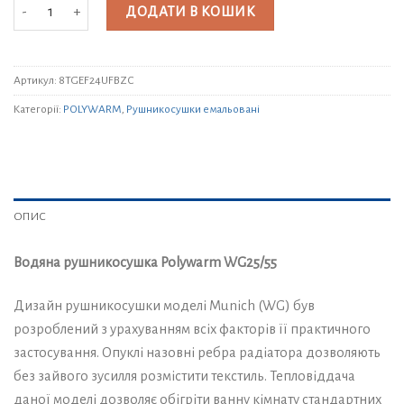
Водяна рушникосушка Polywarm WG25/55 кількість
ДОДАТИ В КОШИК
Артикул:
8TGEF24UFBZC
Категорії:
POLYWARM
,
Рушникосушки емальовані
ОПИС
Водяна рушникосушка Polywarm WG25/55
Дизайн рушникосушки моделі Munich (WG) був
розроблений з урахуванням всіх факторів її практичного
застосування. Опуклі назовні ребра радіатора дозволяють
без зайвого зусилля розмістити текстиль. Тепловіддача
даної моделі дозволяє обігріти ванну кімнату стандартних