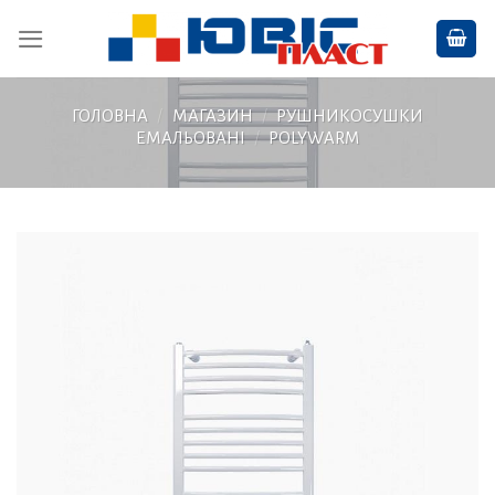
Skip
to
content
ГОЛОВНА
/
МАГАЗИН
/
РУШНИКОСУШКИ
ЕМАЛЬОВАНІ
/
POLYWARM