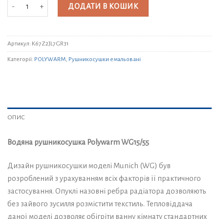
Водяна рушникосушка Polywarm WG15/55 кількість
ДОДАТИ В КОШИК
Артикул:
K67Z2JL7GR31
Категорії:
POLYWARM
,
Рушникосушки емальовані
ОПИС
Водяна рушникосушка Polywarm WG15/55
Дизайн рушникосушки моделі Munich (WG) був
розроблений з урахуванням всіх факторів її практичного
застосування. Опуклі назовні ребра радіатора дозволяють
без зайвого зусилля розмістити текстиль. Тепловіддача
даної моделі дозволяє обігріти ванну кімнату стандартних