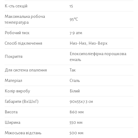
К-сть секцій
15
Максимальна робоча
95°С
температура
Робочий тиск
7.9 атм
Спосіб підключення
Низ-Низ, Низ-Верх
Епоксиполіефірна порошкова
Покриття
емаль
Для система опалення
Так
Матеріал
Сталь
Колір виробу
Білий
Габарити (ВхШхГ)
90х55х7.3 см
Висота
860 мм
Ширина
550 мм
Міжосьова відстань
500 мм