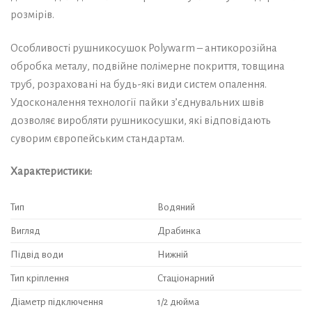
розмірів.
Особливості рушникосушок Polywarm – антикорозійна
обробка металу, подвійне полімерне покриття, товщина
труб, розраховані на будь-які види систем опалення.
Удосконалення технології пайки з’єднувальних швів
дозволяє виробляти рушникосушки, які відповідають
суворим європейським стандартам.
Характеристики:
Тип
Водяний
Вигляд
Драбинка
Підвід води
Нижній
Тип кріплення
Стаціонарний
Діаметр підключення
1/2 дюйма