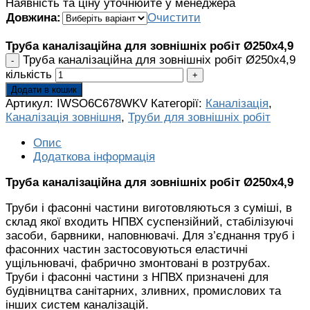
Наявність та ціну уточнюйте у менеджера
Довжина:
Очистити
Труба каналізаційна для зовнішніх робіт Ø250х4,9
Труба каналізаційна для зовнішніх робіт Ø250х4,9
кількість
Додати в кошик
Артикул:
IWSO6C678WKV
Категорії:
Каналізація
,
Каналізація зовнішня
,
Труби для зовнішніх робіт
Опис
Додаткова інформація
Труба каналізаційна для зовнішніх робіт Ø250х4,9
Труби і фасонні частини виготовляються з суміші, в
склад якої входить НПВХ суспензійний, стабілізуючі
засоби, барвники, наповнювачі. Для з’єднання труб і
фасонних частин застосовуються еластичні
ущільнювачі, фабрично змонтовані в розтрубах.
Труби і фасонні частини з НПВХ призначені для
будівництва санітарних, зливних, промислових та
інших систем каналізацій.