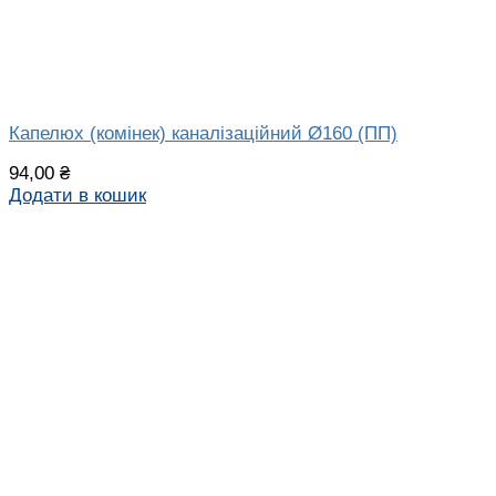
Капелюх (комінек) каналізаційний Ø160 (ПП)
94,00
₴
Додати в кошик