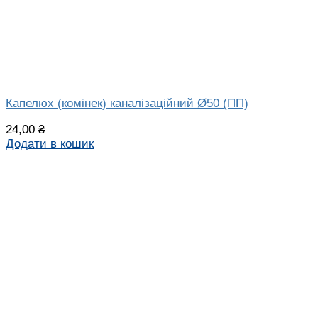
Капелюх (комінек) каналізаційний Ø50 (ПП)
24,00
₴
Додати в кошик