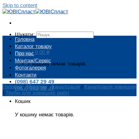
Skip to content
Шукати:
Головна
Каталог товару
Кошик /
0,00
₴
Про нас
Монтаж/Сервіс
У кошику немає товарів.
Фотогалерея
Контакти
(098) 647 29 49
Головна
/
Магазин
/
Каналізація
/
Каналізація зовнішня
(063) 032 39 07
/
Труби для зовнішніх робіт
Кошик
У кошику немає товарів.