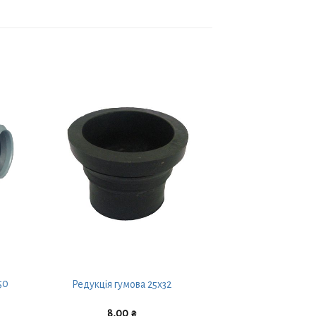
50
Редукція гумова 25х32
8,00
₴