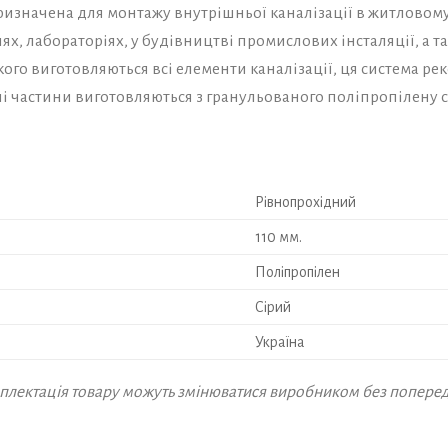
призначена для монтажу внутрішньої каналізації в житловому
рнях, лабораторіях, у будівництві промислових інсталяції, а 
якого виготовляються всі елементи каналізації, ця система р
і частини виготовляються з гранульованого поліпропілену сі
Рівнопрохідний
110 мм.
Поліпропілен
Сірий
Україна
омплектація товару можуть змінюватися виробником без попере