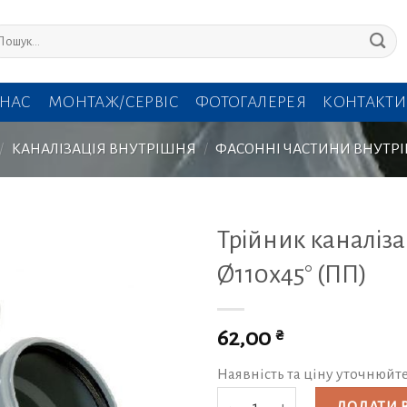
кати:
 НАС
МОНТАЖ/СЕРВІС
ФОТОГАЛЕРЕЯ
КОНТАКТИ
/
КАНАЛІЗАЦІЯ ВНУТРІШНЯ
/
ФАСОННІ ЧАСТИНИ ВНУТР
Трійник каналіз
Ø110х45° (ПП)
₴
62,00
Наявність та ціну уточнюйт
Трійник каналізаційний Ø110х45° 