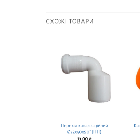
СХОЖІ ТОВАРИ
заційний Ø32х90°
Перехід каналізаційний
Ка
ПП)
Ø32х50х90° (ПП)
,00
₴
13,00
₴