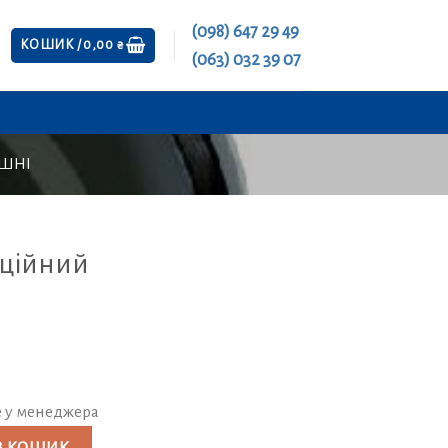
(098) 647 29 49
КОШИК /
0,00
₴
(063) 032 39 07
ІШНІ
аційний
е у менеджера
(ПП) кількість