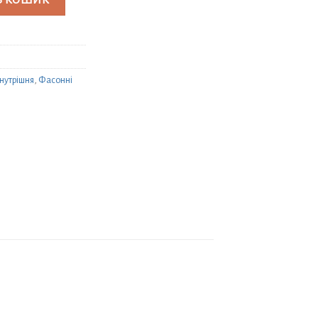
В КОШИК
нутрішня
,
Фасонні