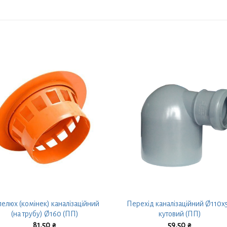
пелюх (комінек) каналізаційний
Перехід каналізаційний Ø110х
(на трубу) Ø160 (ПП)
кутовий (ПП)
81,50
₴
59,50
₴