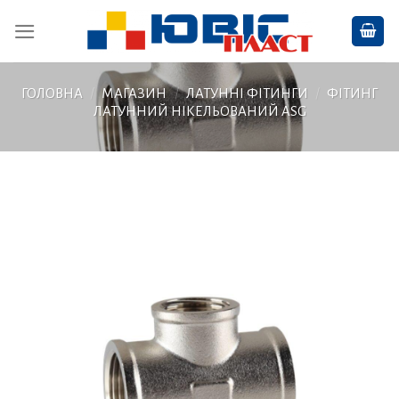
Skip
to
content
ГОЛОВНА
/
МАГАЗИН
/
ЛАТУННІ ФІТИНГИ
/
ФІТИНГ
ЛАТУННИЙ НІКЕЛЬОВАНИЙ ASG