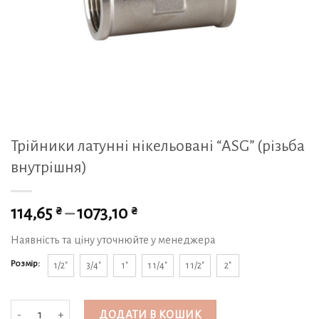
Трійники латунні нікельовані “ASG” (різьба
внутрішня)
₴
₴
114,65
–
1073,10
Наявність та ціну уточнюйте у менеджера
Розмір:
1/2"
3/4"
1"
1 1/4"
1 1/2"
2"
Трійники латунні нікельовані "ASG" (різьба внутрішня) кількість
ДОДАТИ В КОШИК