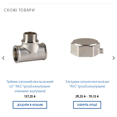
СХОЖІ ТОВАРИ
Трійник латунний нікельований
Заглушки латунні нікельовані
1/2″ “ASG” (різьба внутрішня-
“ASG” (різьба внутрішня)
зовнішня-внутрішня)
137,35
₴
28,55
₴
–
70,15
₴
ДОДАТИ В КОШИК
ОБЕРІТЬ ОПЦІЇ
Цей