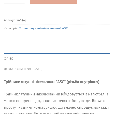
Артикул:
763467
Категорія:
Фітинг латунний нікельований ASG
ОПИС
ДОДАТКОВА ІНФОРМАЦІЯ
Трійники латунні нікельовані “ASG” (різьба внутрішня)
Трійник латунний нікельований вбудовується в магістралі з
метою створення додаткових точок забору води. Він має
просту і надійну конструкцію, що значно спрощує монтаж і
термін його служби. А латунний корпус трійника не