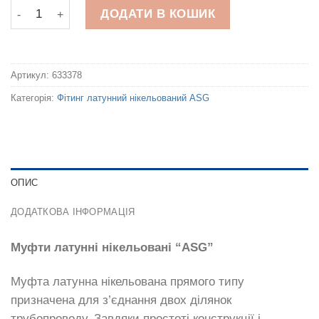
Муфти латунні нікельовані "ASG" кількість
ДОДАТИ В КОШИК
Артикул:
633378
Категорія:
Фітинг латунний нікельований ASG
ОПИС
ДОДАТКОВА ІНФОРМАЦІЯ
Муфти латунні нікельовані “ASG”
Муфта латунна нікельована прямого типу
призначена для з’єднання двох ділянок
трубопроводу. Завдяки простоті конструкції і