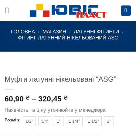
Skip
to
content
ГОЛОВНА
/
МАГАЗИН
/
ЛАТУННІ ФІТИНГИ
/
ФІТИНГ ЛАТУННИЙ НІКЕЛЬОВАНИЙ ASG
Муфти латунні нікельовані “ASG”
60,90
₴
–
320,45
₴
Наявність та ціну уточнюйте у менеджера
Розмір:
1/2"
3/4"
1"
1 1/4"
1 1/2"
2"