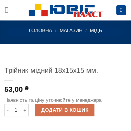
Skip
to
content
ГОЛОВНА
/
МАГАЗИН
/
МІДЬ
Трійник мідний 18x15x15 мм.
53,00
₴
Наявність та ціну уточнюйте у менеджера
Трійник мідний 18x15x15 мм. кількість
ДОДАТИ В КОШИК