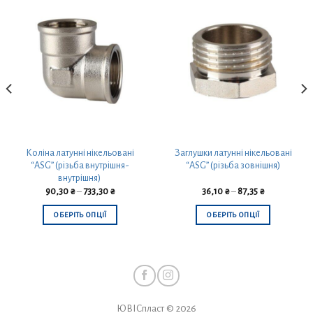
Коліна латунні нікельовані
Заглушки латунні нікельовані
“ASG” (різьба внутрішня-
“ASG” (різьба зовнішня)
внутрішня)
90,30
₴
–
733,30
₴
36,10
₴
–
87,35
₴
ОБЕРІТЬ ОПЦІЇ
ОБЕРІТЬ ОПЦІЇ
Цей
Цей
товар
товар
має
має
кілька
кілька
варіантів.
варіантів.
ЮВІСпласт © 2026
Параметри
Параметри