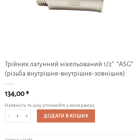
Трійник латунний нікельований 1/2″ “ASG”
(різьба внутрішня-внутрішня-зовнішня)
₴
134,00
Наявність та ціну уточнюйте у менеджера
Трійник латунний нікельований 1/2" "ASG" (різьба внутрішня-внутрішня-з
ДОДАТИ В КОШИК
Артикул:
143489