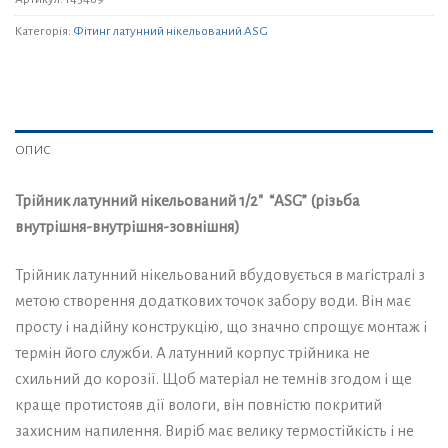
Категорія:
Фітинг латунний нікельований ASG
ОПИС
Трійник латунний нікельований 1/2″ “ASG” (різьба
внутрішня-внутрішня-зовнішня)
Трійник латунний нікельований вбудовується в магістралі з
метою створення додаткових точок забору води. Він має
просту і надійну конструкцію, що значно спрощує монтаж і
термін його служби. А латунний корпус трійника не
схильний до корозії. Щоб матеріал не темнів згодом і ще
краще протистояв дії вологи, він повністю покритий
захисним напилення. Виріб має велику термостійкість і не