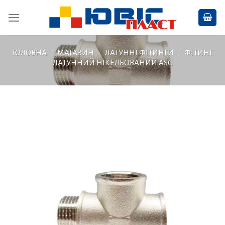
Skip
to
content
ГОЛОВНА
/
МАГАЗИН
/
ЛАТУННІ ФІТИНГИ
/
ФІТИНГ
ЛАТУННИЙ НІКЕЛЬОВАНИЙ ASG