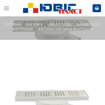
Skip
to
content
ГОЛОВНА
/
МАГАЗИН
/
КАНАЛІЗАЦІЯ
/
КАНАЛІЗАЦІЯ
ВНУТРІШНЯ
/
ФАСОННІ ЧАСТИНИ ВНУТРІШНІ