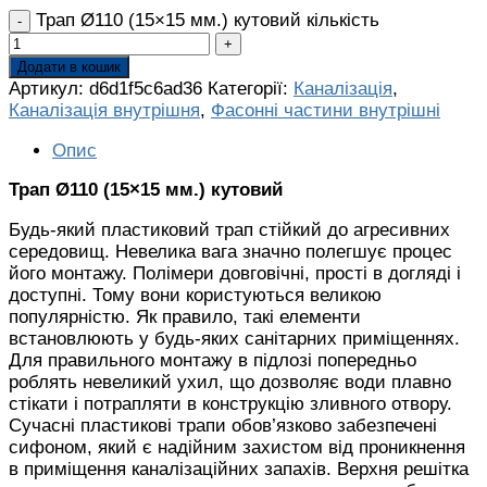
Трап Ø110 (15×15 мм.) кутовий кількість
Додати в кошик
Артикул:
d6d1f5c6ad36
Категорії:
Каналізація
,
Каналізація внутрішня
,
Фасонні частини внутрішні
Опис
Трап Ø110 (15×15 мм.) кутовий
Будь-який пластиковий трап стійкий до агресивних
середовищ. Невелика вага значно полегшує процес
його монтажу. Полімери довговічні, прості в догляді і
доступні. Тому вони користуються великою
популярністю. Як правило, такі елементи
встановлюють у будь-яких санітарних приміщеннях.
Для правильного монтажу в підлозі попередньо
роблять невеликий ухил, що дозволяє води плавно
стікати і потрапляти в конструкцію зливного отвору.
Сучасні пластикові трапи обов’язково забезпечені
сифоном, який є надійним захистом від проникнення
в приміщення каналізаційних запахів. Верхня решітка