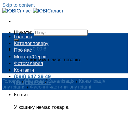
Skip to content
Шукати:
Головна
Каталог товару
Кошик /
0,00
₴
Про нас
Монтаж/Сервіс
У кошику немає товарів.
Фотогалерея
Контакти
(098) 647 29 49
Головна
/
Магазин
/
Каналізація
/
Каналізація
(063) 032 39 07
внутрішня
/
Фасонні частини внутрішні
Кошик
У кошику немає товарів.