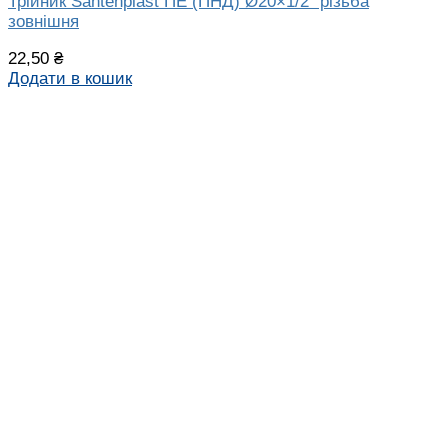
Трійник Santehplast ПЕ (ПНД) Ø20×1/2″ різьба
зовнішня
22,50
₴
Додати в кошик