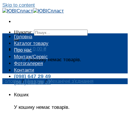
Skip to content
Шукати:
Головна
Каталог товару
Кошик /
0,00
₴
Про нас
Монтаж/Сервіс
У кошику немає товарів.
Фотогалерея
Контакти
(098) 647 29 49
Головна
/
Магазин
/
Механічні з'єднання
(063) 032 39 07
Кошик
У кошику немає товарів.