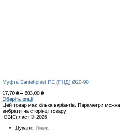
Муфта Santehplast ПЕ (ПНД) Ø20-90
17,70
₴
–
603,00
₴
Оберіть опції
Цей товар має кілька варіантів. Параметри можна
вибрати на сторінці товару
ЮВІСпласт © 2026
Шукати: